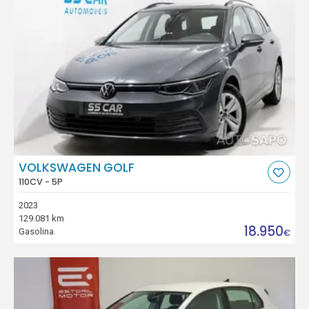
VOLKSWAGEN GOLF
110CV - 5P
2023
129.081 km
18.950
Gasolina
€