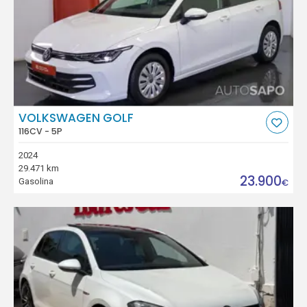
VOLKSWAGEN GOLF
116CV - 5P
2024
29.471 km
23.900
Gasolina
€