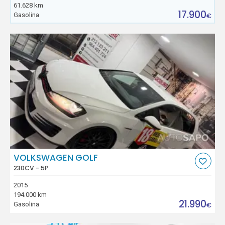
61.628 km
17.900
Gasolina
€
VOLKSWAGEN GOLF
230CV - 5P
2015
194.000 km
21.990
Gasolina
€