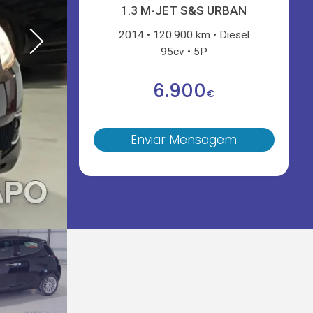
1.3 M-JET S&S URBAN
2014
120.900 km
Diesel
95cv
5P
6.900
€
Enviar Mensagem