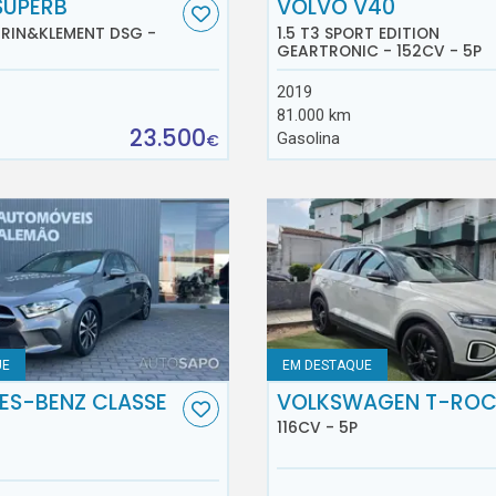
SUPERB
VOLVO V40
AURIN&KLEMENT DSG -
1.5 T3 SPORT EDITION
GEARTRONIC - 152CV - 5P
2019
81.000 km
23.500
Gasolina
€
UE
EM DESTAQUE
ES-BENZ CLASSE
VOLKSWAGEN T-RO
116CV - 5P