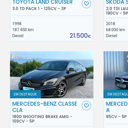
TOYOTA LAND CRUISER
SKODA 
3.0 TD PACK 1 - 125CV - 3P
2.0 TDI L
190CV - 5P
1998
2018
187.450 km
68.000 km
21.500
Diesel
Diesel
€
EM DESTAQUE
EM DESTAQ
MERCEDES-BENZ CLASSE
MERCED
CLA
A
180D SHOOTING BRAKE AMG -
95CV - 5P
109CV - 5P