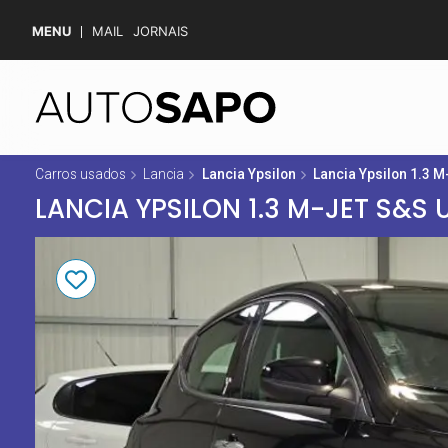
MENU
MAIL
JORNAIS
Carros usados
Lancia
Lancia Ypsilon
Lancia Ypsilon 1.3 M
LANCIA YPSILON 1.3 M-JET S&S