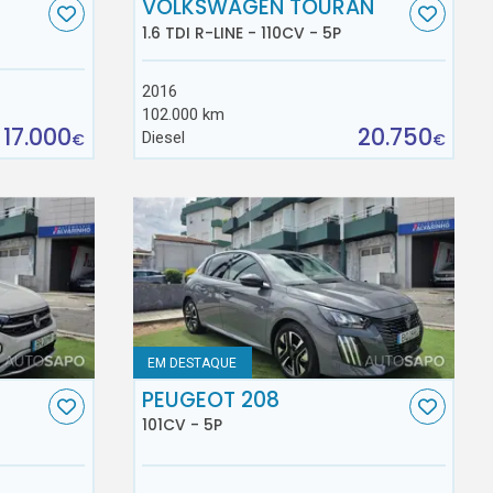
VOLKSWAGEN TOURAN
1.6 TDI R-LINE - 110CV - 5P
2016
102.000 km
17.000
20.750
Diesel
€
€
EM DESTAQUE
C
PEUGEOT 208
101CV - 5P