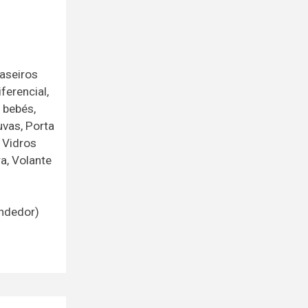
aseiros
ferencial,
 bebés,
uvas, Porta
 Vidros
ra, Volante
endedor)