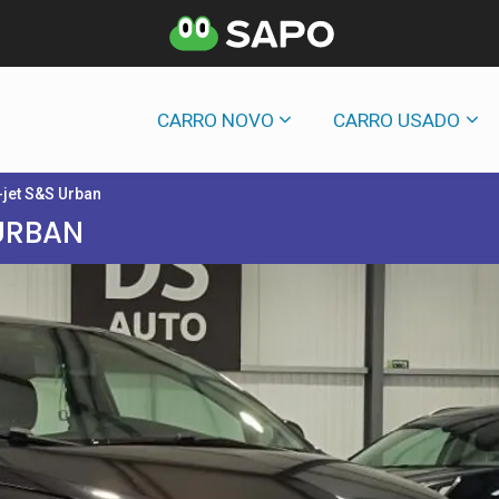
CARRO NOVO
CARRO USADO
-jet S&S Urban
 URBAN