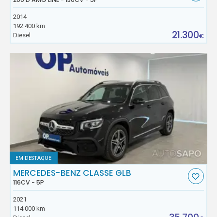
2014
192.400 km
21.300
Diesel
€
EM DESTAQUE
MERCEDES-BENZ CLASSE GLB
116CV - 5P
2021
114.000 km