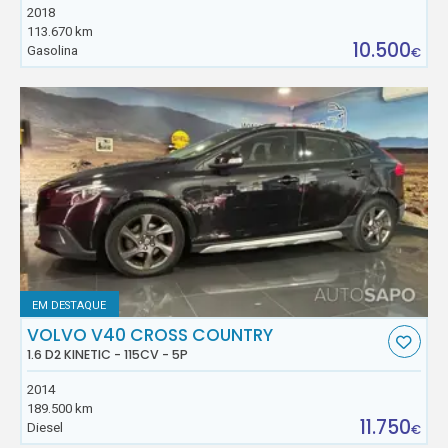
2018
113.670 km
10.500
Gasolina
€
EM DESTAQUE
VOLVO V40 CROSS COUNTRY
1.6 D2 KINETIC - 115CV - 5P
2014
189.500 km
11.750
Diesel
€