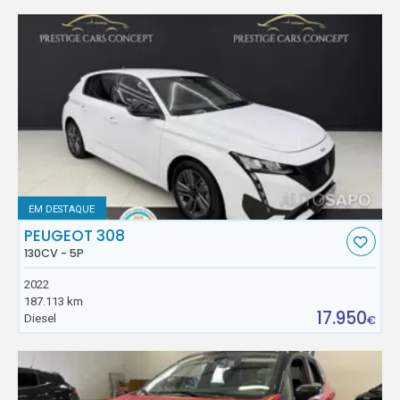
EM DESTAQUE
PEUGEOT 308
130CV - 5P
2022
187.113 km
17.950
Diesel
€