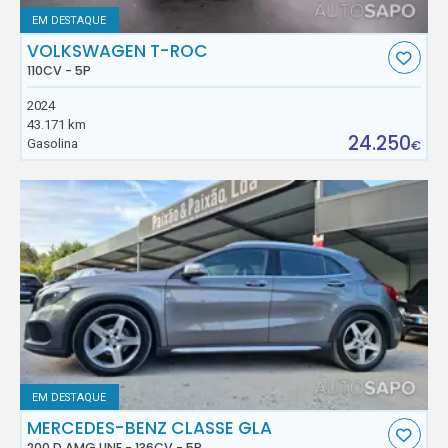
EM DESTAQUE
VOLKSWAGEN T-ROC
110CV - 5P
2024
43.171 km
24.250
Gasolina
€
EM DESTAQUE
MERCEDES-BENZ CLASSE GLA
200 D AMG LINE - 136CV - 5P