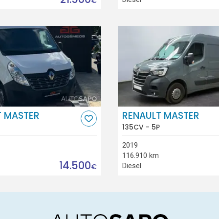
€
T MASTER
RENAULT MASTER
135CV - 5P
2019
116.910 km
14.500
Diesel
€