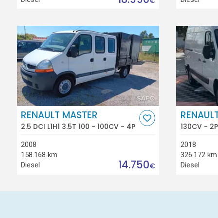
€
RENAULT MASTER
RENAUL
2.5 DCI L1H1 3.5T 100 - 100CV - 4P
130CV - 2P
2008
2018
158.168 km
326.172 km
14.750
Diesel
Diesel
€