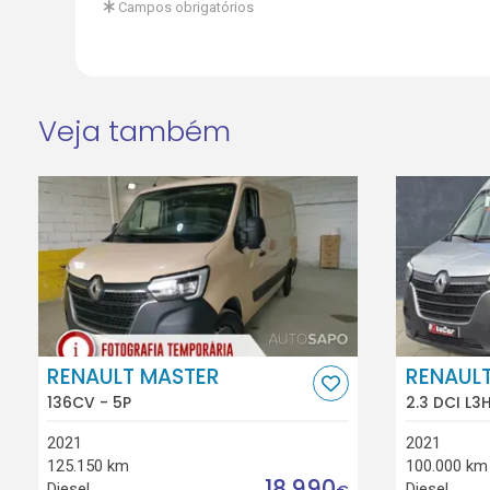
Campos obrigatórios
Veja também
RENAULT MASTER
RENAUL
136CV - 5P
2.3 DCI L3
2021
2021
125.150 km
100.000 km
18.990
Diesel
Diesel