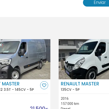
Enviar
T MASTER
RENAULT MASTER
H2 3.5T - 145CV - 5P
135CV - 5P
2016
157.000 km
21.500
Diesel