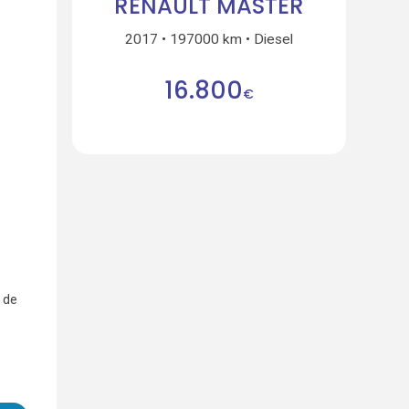
RENAULT MASTER
2017
197000 km
Diesel
16.800
€
 de