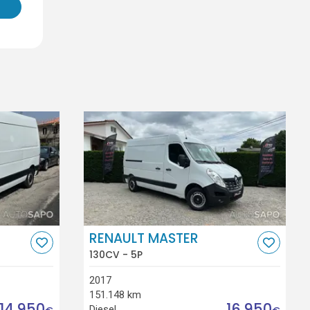
RENAULT MASTER
130CV - 5P
2017
151.148 km
14.950
16.950
Diesel