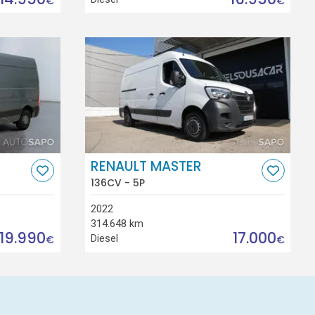
€
€
RENAULT MASTER
136CV - 5P
2022
314.648 km
19.990
17.000
Diesel
€
€