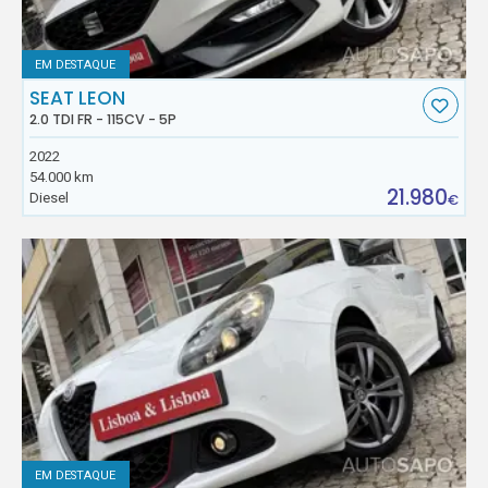
EM DESTAQUE
SEAT LEON
2.0 TDI FR - 115CV - 5P
2022
54.000 km
21.980
Diesel
€
EM DESTAQUE