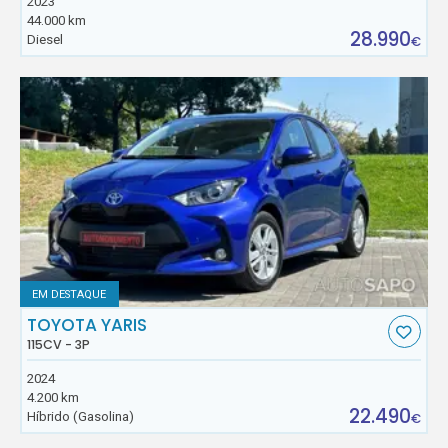
2023
44.000 km
28.990
Diesel
€
EM DESTAQUE
TOYOTA YARIS
115CV - 3P
2024
4.200 km
22.490
Híbrido (Gasolina)
€