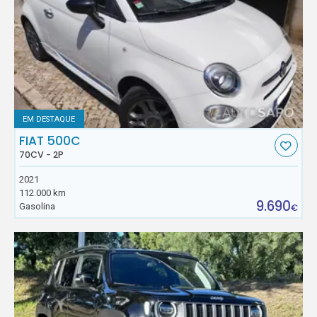
EM DESTAQUE
FIAT 500C
70CV - 2P
2021
112.000 km
9.690
Gasolina
€