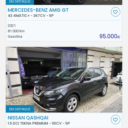
EM DESTAQUE
MERCEDES-BENZ AMG GT
43 4MATIC+ - 367CV - 5P
2021
81.000 km
95.000
Gasolina
€
EM DESTAQUE
NISSAN QASHQAI
1.5 DCI TEKNA PREMIUM - 110CV - 5P