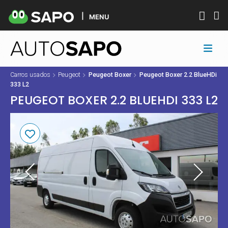
MENU
Carros usados
Peugeot
Peugeot Boxer
Peugeot Boxer 2.2 BlueHDi
333 L2
PEUGEOT BOXER 2.2 BLUEHDI 333 L2