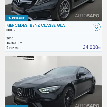
EM DESTAQUE
MERCEDES-BENZ CLASSE GLA
381CV - 5P
2016
150.000 km
34.000
Gasolina
€