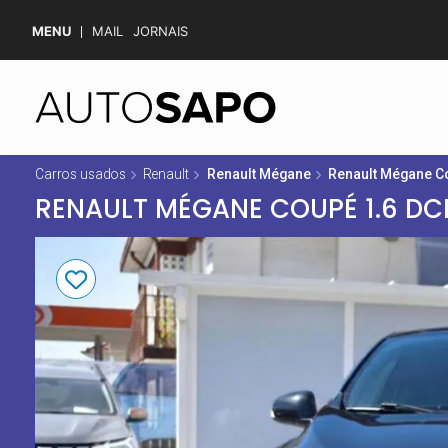
MENU
MAIL
JORNAIS
Carros usados
Renault
Renault Mégane
Renault Mégane Co
RENAULT MÉGANE COUPÉ 1.6 DCI