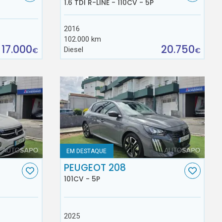
1.6 TDI R-LINE - 110CV - 5P
2016
102.000 km
17.000
20.750
Diesel
€
€
EM DESTAQUE
C
PEUGEOT 208
101CV - 5P
2025