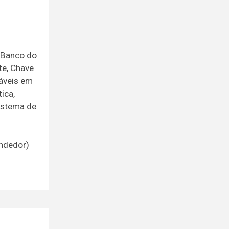
, Banco do
te, Chave
láveis em
ica,
Sistema de
endedor)