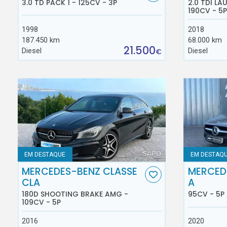
3.0 TD PACK 1 - 125CV - 3P
2.0 TDI L
190CV - 5P
1998
2018
187.450 km
68.000 km
21.500
Diesel
Diesel
€
EM DESTAQUE
EM DESTAQ
MERCEDES-BENZ CLASSE
MERCED
CLA
A
180D SHOOTING BRAKE AMG -
95CV - 5P
109CV - 5P
2016
2020