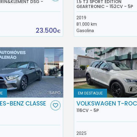
AURIN&KLEMENT DSG -
1.5 T3 SPORT EDITION
GEARTRONIC - 152CV - 5P
2019
81.000 km
23.500
Gasolina
€
UE
EM DESTAQUE
ES-BENZ CLASSE
VOLKSWAGEN T-RO
116CV - 5P
2025