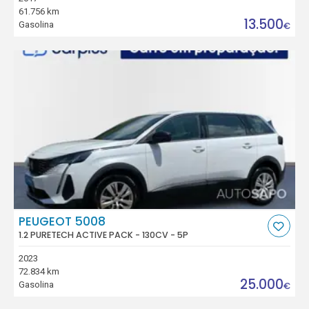
61.756 km
13.500
Gasolina
€
PEUGEOT 5008
1.2 PURETECH ACTIVE PACK - 130CV - 5P
2023
72.834 km
25.000
Gasolina
€