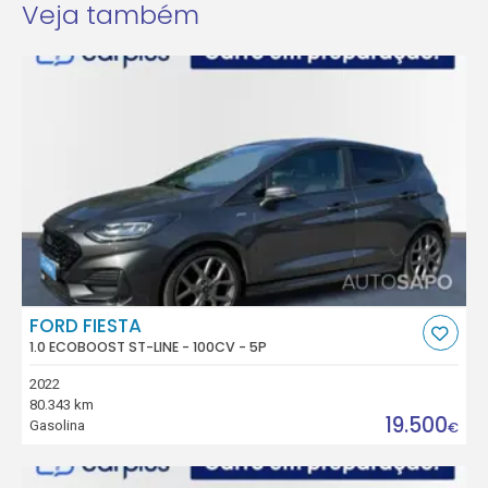
Veja também
FORD FIESTA
1.0 ECOBOOST ST-LINE - 100CV - 5P
2022
80.343 km
19.500
Gasolina
€