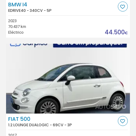
BMW I4
EDRIVE40 - 340CV - 5P
2023
70.437 km
44.500
Eléctrico
€
FIAT 500
1.2 LOUNGE DUALOGIC - 69CV - 3P
2017