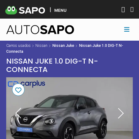
MENU
Carros usados
Nissan
Nissan Juke
Nissan Juke 1.0 DIG-T N-
Connecta
NISSAN JUKE 1.0 DIG-T N-
CONNECTA