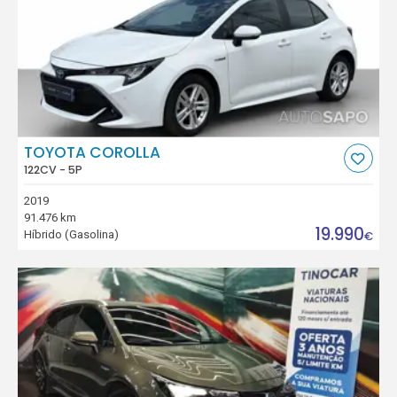
TOYOTA COROLLA
122CV - 5P
2019
91.476 km
19.990
Híbrido (Gasolina)
€