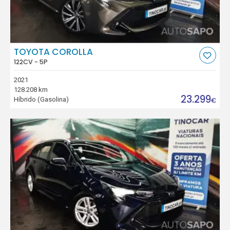
TOYOTA COROLLA
122CV - 5P
2021
128.208 km
23.299
Híbrido (Gasolina)
€