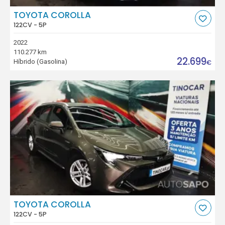
TOYOTA COROLLA
122CV - 5P
2022
110.277 km
22.699
Híbrido (Gasolina)
€
TOYOTA COROLLA
122CV - 5P