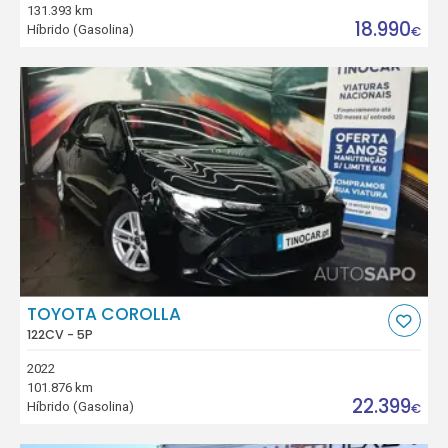
131.393 km
18.990
Híbrido (Gasolina)
€
TOYOTA COROLLA
122CV - 5P
2022
101.876 km
22.399
Híbrido (Gasolina)
€