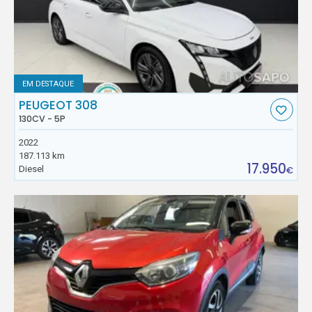
EM DESTAQUE
PEUGEOT 308
130CV - 5P
2022
187.113 km
17.950
Diesel
€