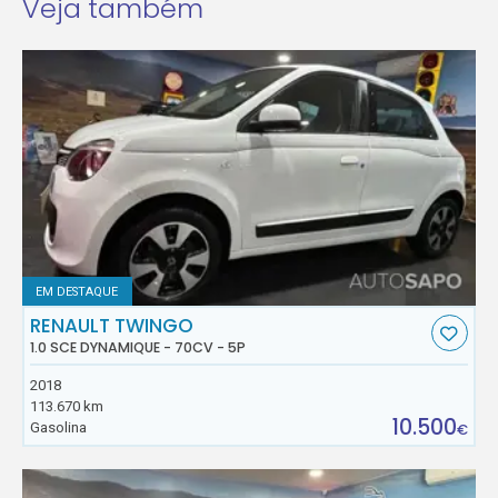
Veja também
EM DESTAQUE
RENAULT TWINGO
1.0 SCE DYNAMIQUE - 70CV - 5P
2018
113.670 km
10.500
Gasolina
€