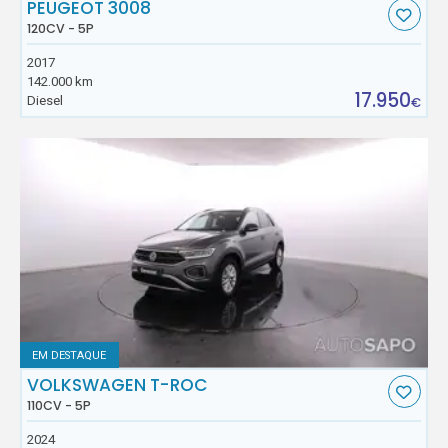
PEUGEOT 3008
120CV - 5P
2017
142.000 km
17.950
Diesel
€
EM DESTAQUE
VOLKSWAGEN T-ROC
110CV - 5P
2024