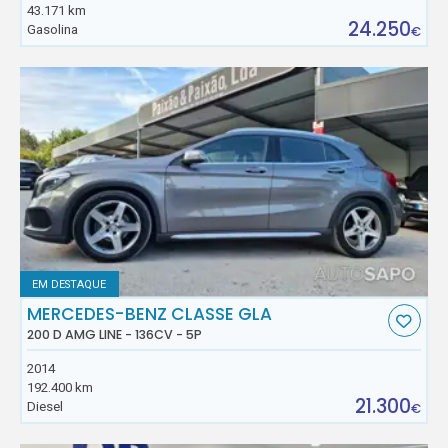
43.171 km
24.250
Gasolina
€
EM DESTAQUE
MERCEDES-BENZ CLASSE GLA
200 D AMG LINE - 136CV - 5P
2014
192.400 km
21.300
Diesel
€