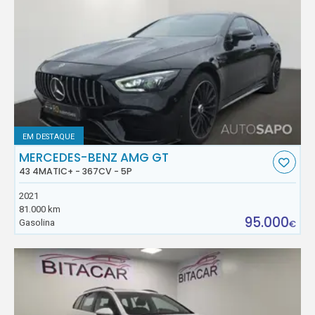
EM DESTAQUE
MERCEDES-BENZ AMG GT
43 4MATIC+ - 367CV - 5P
2021
81.000 km
95.000
Gasolina
€