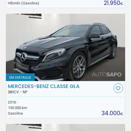
21.950
Híbrido (Gasolina)
€
EM DESTAQUE
MERCEDES-BENZ CLASSE GLA
381CV - 5P
2016
150.000 km
34.000
Gasolina
€