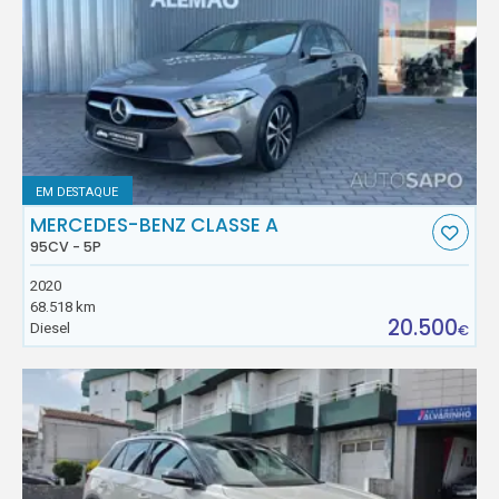
EM DESTAQUE
MERCEDES-BENZ CLASSE A
95CV - 5P
2020
68.518 km
20.500
Diesel
€