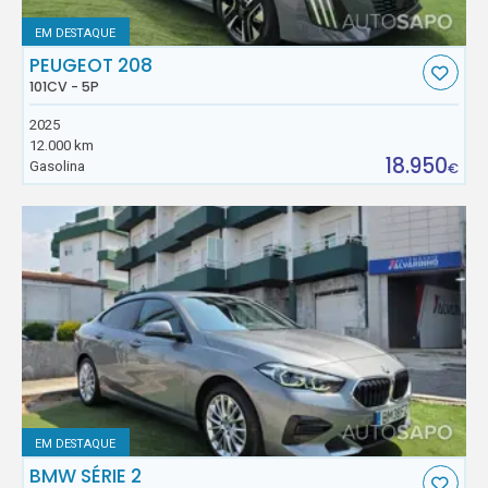
EM DESTAQUE
PEUGEOT 208
101CV - 5P
2025
12.000 km
18.950
Gasolina
€
EM DESTAQUE
BMW SÉRIE 2