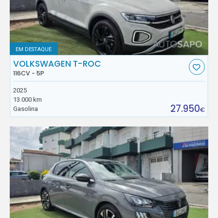
EM DESTAQUE
VOLKSWAGEN T-ROC
116CV - 5P
2025
13.000 km
27.950
Gasolina
€