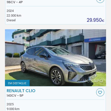
116CV - 4P
2024
22.000 km
29.950
Diesel
€
EM DESTAQUE
RENAULT CLIO
143CV - 5P
2025
9.000 km