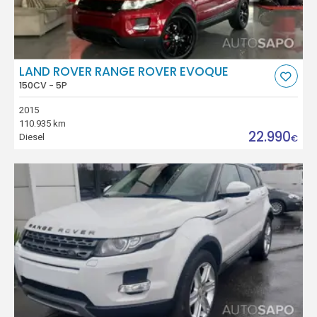
LAND ROVER RANGE ROVER EVOQUE
150CV - 5P
2015
110.935 km
22.990
Diesel
€