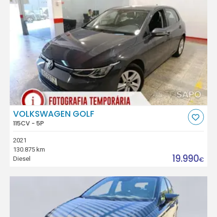
VOLKSWAGEN GOLF
115CV - 5P
2021
130.875 km
19.990
Diesel
€