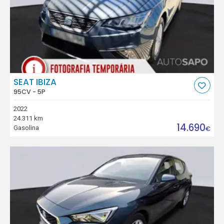
SEAT IBIZA
95CV - 5P
2022
24.311 km
14.690
Gasolina
€