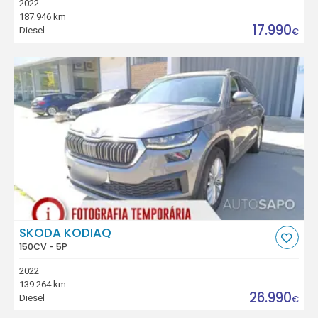
2022
187.946 km
17.990
Diesel
€
SKODA KODIAQ
150CV - 5P
2022
139.264 km
26.990
Diesel
€