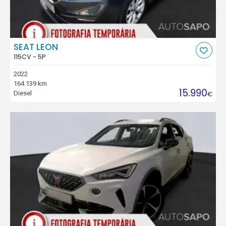
SEAT LEON
115CV - 5P
2022
164.139 km
15.990
Diesel
€