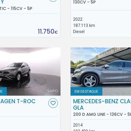
RY
130CV - 5P
TIC - 115CV - 5P
2022
187.113 km
11.750
Diesel
€
UE
EM DESTAQUE
AGEN T-ROC
MERCEDES-BENZ CLA
GLA
200 D AMG LINE - 136CV - 5
2014