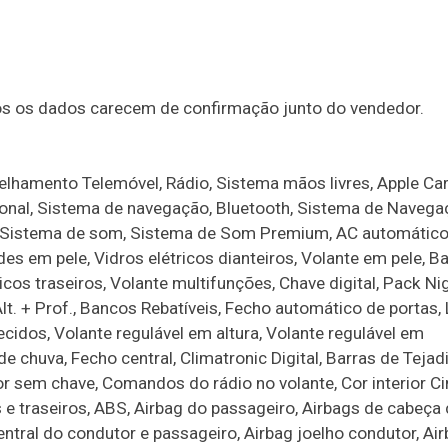
dos os dados carecem de confirmação junto do vendedor.
lhamento Telemóvel, Rádio, Sistema mãos livres, Apple Car
sional, Sistema de navegação, Bluetooth, Sistema de Naveg
es, Sistema de som, Sistema de Som Premium, AC automático
s em pele, Vidros elétricos dianteiros, Volante em pele, B
icos traseiros, Volante multifunções, Chave digital, Pack Ni
lt. + Prof., Bancos Rebatíveis, Fecho automático de portas,
cidos, Volante regulável em altura, Volante regulável em
 chuva, Fecho central, Climatronic Digital, Barras de Tejadi
r sem chave, Comandos do rádio no volante, Cor interior Ci
s e traseiros, ABS, Airbag do passageiro, Airbags de cabeça
entral do condutor e passageiro, Airbag joelho condutor, Ai