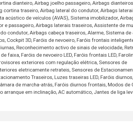
rtina dianteiro, Airbag joelho passageiro, Airbags dianteiro
cortina traseiro, Airbag lateral do condutor, Airbags laterai
rta acústico de veículos (AVAS), Sistema imobilizador, Airba
tor e passageiro, Airbags laterais traseiros, Assistente de 
g do condutor, Airbags cabeça traseiros, Alarme, Sistema de 
, Cockpit 3D, Faróis de nevoeiro, Faróis frontais inteligent
 diurnas, Reconhecimento activo de sinais de velocidade, Ret
e faixa, Faróis de nevoeiro LED, Faróis frontais LED, Faroli
trovisores exteriores com regulação elétrica, Sensores de
teriores eletricamente retrateis, Sensores de Estacionamen
tacionamento Traseiros, Luzes traseiras LED, Faróis diurnos
 Câmara de marcha-atrás, Faróis diurnos frontais, Modos de
 arranque em inclinação, AC automático, Jantes de liga lev