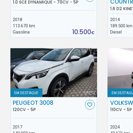
COUNT
1.0 SCE DYNAMIQUE - 70CV - 5P
1.6 D2 KINE
2018
2014
113.670 km
189.500 km
10.500
Gasolina
Diesel
€
EM DESTAQUE
EM DESTAQ
PEUGEOT 3008
VOLKSW
120CV - 5P
110CV - 5P
2017
2024