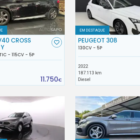
UE
EM DESTAQUE
V40 CROSS
PEUGEOT 308
RY
130CV - 5P
TIC - 115CV - 5P
2022
187.113 km
11.750
Diesel
€