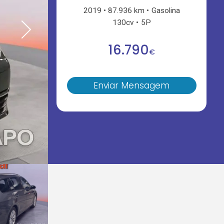
2019
87.936 km
Gasolina
130cv
5P
16.790
€
Enviar Mensagem