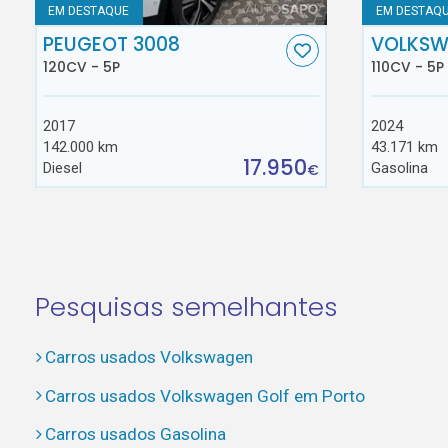
EM DESTAQUE
EM DESTAQ
PEUGEOT 3008
VOLKSW
120CV - 5P
110CV - 5P
2017
2024
142.000 km
43.171 km
17.950
Diesel
Gasolina
€
Pesquisas semelhantes
Carros usados Volkswagen
Carros usados Volkswagen Golf em Porto
Carros usados Gasolina