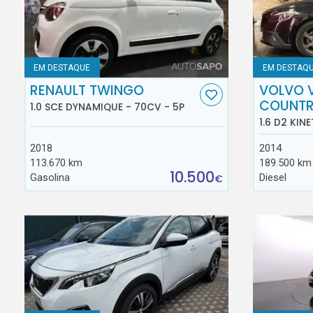
EM DESTAQUE
EM DESTAQ
RENAULT TWINGO
VOLVO 
COUNT
1.0 SCE DYNAMIQUE - 70CV - 5P
1.6 D2 KINE
2018
2014
113.670 km
189.500 km
10.500
Gasolina
Diesel
€