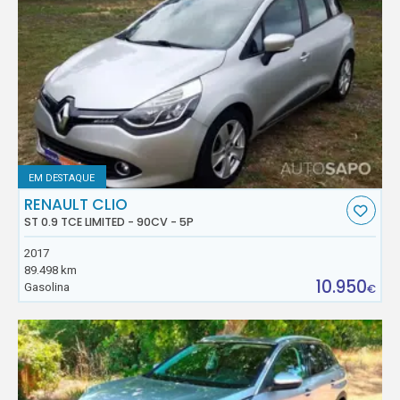
EM DESTAQUE
RENAULT CLIO
ST 0.9 TCE LIMITED - 90CV - 5P
2017
89.498 km
10.950
Gasolina
€