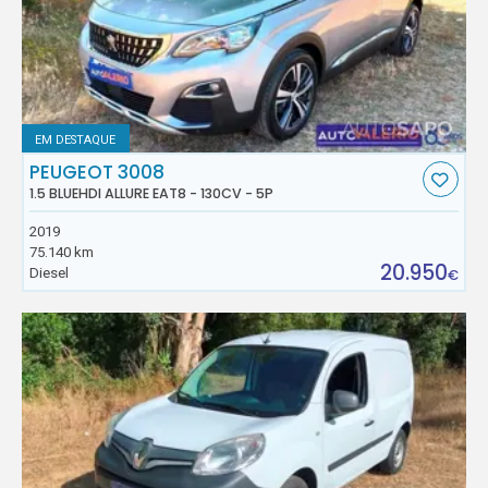
EM DESTAQUE
PEUGEOT 3008
1.5 BLUEHDI ALLURE EAT8 - 130CV - 5P
2019
75.140 km
20.950
Diesel
€