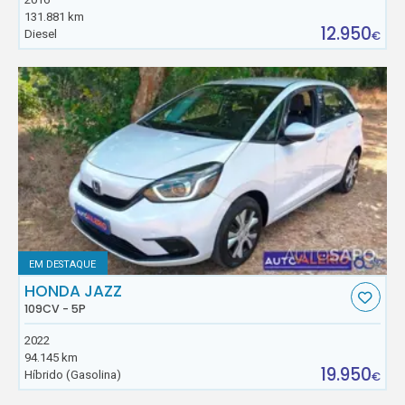
131.881 km
12.950
Diesel
€
EM DESTAQUE
HONDA JAZZ
109CV - 5P
2022
94.145 km
19.950
Híbrido (Gasolina)
€