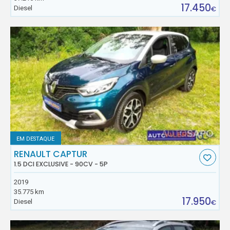
17.450
Diesel
€
EM DESTAQUE
RENAULT CAPTUR
1.5 DCI EXCLUSIVE - 90CV - 5P
2019
35.775 km
17.950
Diesel
€