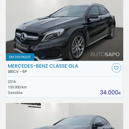
EM DESTAQUE
MERCEDES-BENZ CLASSE GLA
381CV - 5P
2016
150.000 km
34.000
Gasolina
€