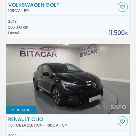
VOLKSWAGEN GOLF
105CV - 5P
2013
206.000 km
11.500
Diesel
€
EM DESTAQUE
RENAULT CLIO
1.0 TCE EVOLUTION - 100CV - 5P
2022