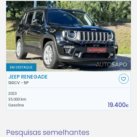
EM DESTAQUE
JEEP RENEGADE
130CV - 5P
2023
35.000 km
19.400
Gasolina
€
Pesquisas semelhantes