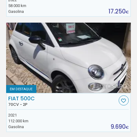
58.000 km
17.250
Gasolina
€
EM DESTAQUE
FIAT 500C
70CV - 2P
2021
112.000 km
9.690
Gasolina
€