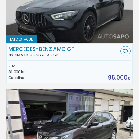
EM DESTAQUE
MERCEDES-BENZ AMG GT
43 4MATIC+ - 367CV - 5P
2021
81.000 km
95.000
Gasolina
€