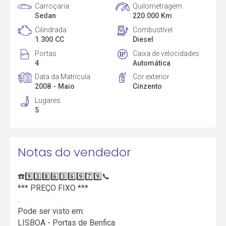
Carroçaria
Quilometragem
Sedan
220.000 Km
Cilindrada
Combustível
1.300 CC
Diesel
Portas
Caixa de velocidades
4
Automática
Data da Matrícula
Cor exterior
2008 - Maio
Cinzento
Lugares
5
Notas do vendedor
☎️9️⃣3️⃣8️⃣6️⃣3️⃣6️⃣9️⃣7️⃣9️⃣📞
*** PREÇO FIXO ***
.
Pode ser visto em:
LISBOA - Portas de Benfica