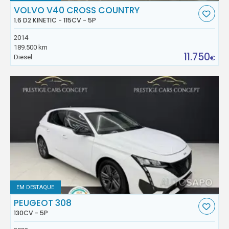
VOLVO V40 CROSS COUNTRY
1.6 D2 KINETIC - 115CV - 5P
2014
189.500 km
11.750
Diesel
€
EM DESTAQUE
PEUGEOT 308
130CV - 5P