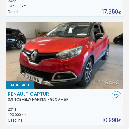
2022
187.113 km
17.950
Diesel
€
EM DESTAQUE
RENAULT CAPTUR
0.9 TCE HELLY HANSEN - 90CV - 5P
2014
120.000 km
10.990
Gasolina
€