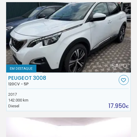
EM DESTAQUE
PEUGEOT 3008
120CV - 5P
2017
142.000 km
17.950
Diesel
€