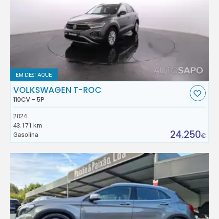
EM DESTAQUE
VOLKSWAGEN T-ROC
110CV - 5P
2024
43.171 km
24.250
Gasolina
€