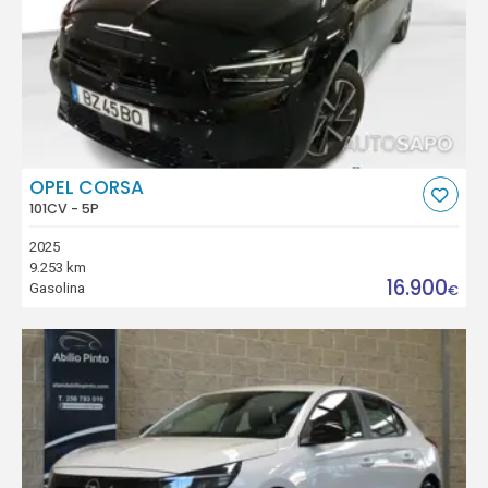
OPEL CORSA
101CV - 5P
2025
9.253 km
16.900
Gasolina
€