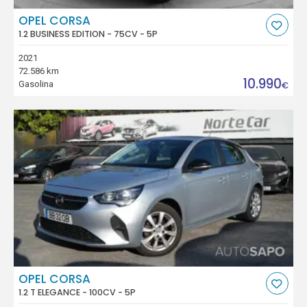
OPEL CORSA
1.2 BUSINESS EDITION - 75CV - 5P
2021
72.586 km
10.990
Gasolina
€
OPEL CORSA
1.2 T ELEGANCE - 100CV - 5P