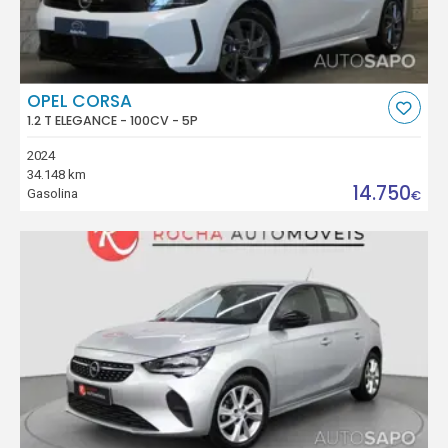
OPEL CORSA
1.2 T ELEGANCE - 100CV - 5P
2024
34.148 km
14.750
Gasolina
€