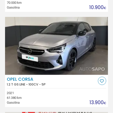
70.000 km
10.900
Gasolina
€
OPEL CORSA
1.2 T GS LINE - 100CV - 5P
2021
61.380 km
13.900
Gasolina
€