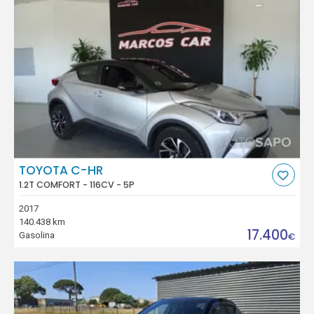
TOYOTA C-HR
1.2T COMFORT - 116CV - 5P
2017
140.438 km
17.400
Gasolina
€