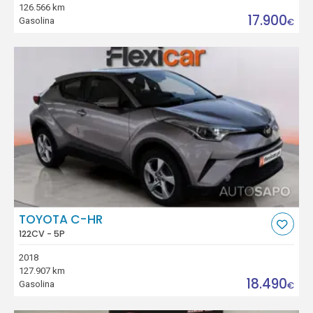
126.566 km
17.900
Gasolina
€
TOYOTA C-HR
122CV - 5P
2018
127.907 km
18.490
Gasolina
€