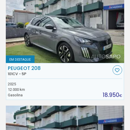
EM DESTAQUE
PEUGEOT 208
101CV - 5P
2025
12.000 km
18.950
Gasolina
€