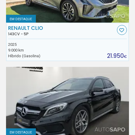
EM DESTAQUE
RENAULT CLIO
143CV - 5P
2025
9.000 km
21.950
Híbrido (Gasolina)
€
EM DESTAQUE