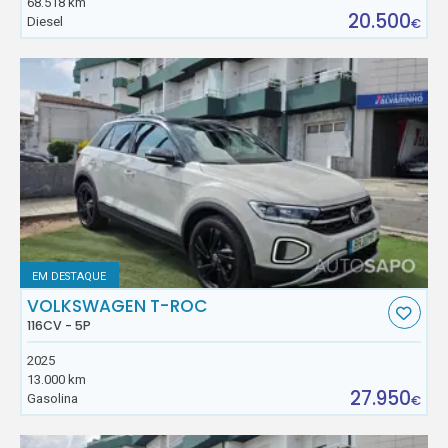
68.518 km
20.500
Diesel
€
EM DESTAQUE
VOLKSWAGEN T-ROC
116CV - 5P
2025
13.000 km
27.950
Gasolina
€