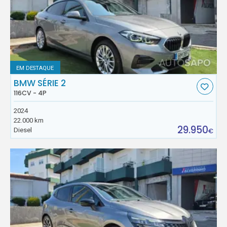
EM DESTAQUE
BMW SÉRIE 2
116CV - 4P
2024
22.000 km
29.950
Diesel
€