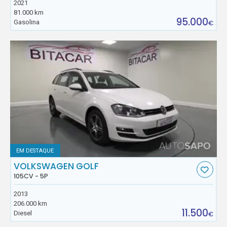
2021
81.000 km
95.000
Gasolina
€
EM DESTAQUE
VOLKSWAGEN GOLF
105CV - 5P
2013
206.000 km
11.500
Diesel
€