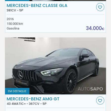
MERCEDES-BENZ CLASSE GLA
381CV - 5P
2016
150.000 km
34.000
Gasolina
€
EM DESTAQUE
MERCEDES-BENZ AMG GT
43 4MATIC+ - 367CV - 5P