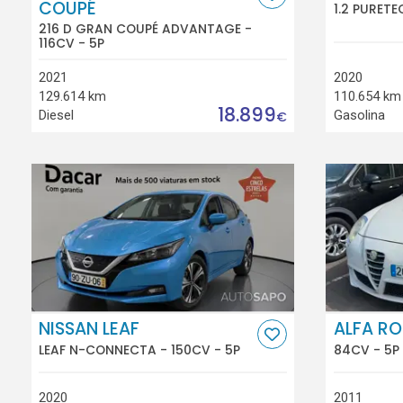
COUPÉ
1.2 PURETE
216 D GRAN COUPÉ ADVANTAGE -
116CV - 5P
2021
2020
129.614 km
110.654 km
18.899
Diesel
Gasolina
€
NISSAN LEAF
ALFA R
LEAF N-CONNECTA - 150CV - 5P
84CV - 5P
2020
2011