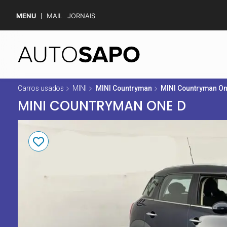
MENU
MAIL
JORNAIS
Carros usados
MINI
MINI Countryman
MINI Countryman On
MINI COUNTRYMAN ONE D