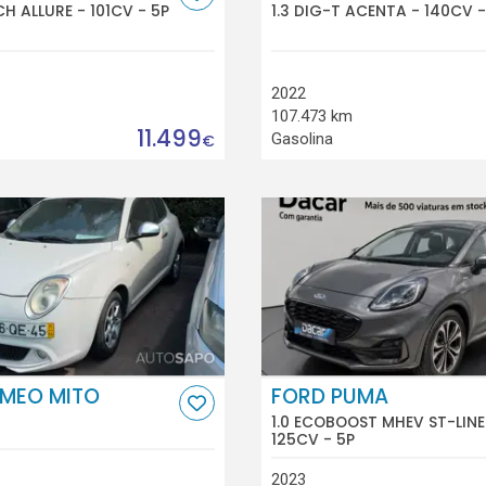
CH ALLURE - 101CV - 5P
1.3 DIG-T ACENTA - 140CV -
2022
107.473 km
11.499
Gasolina
€
OMEO MITO
FORD PUMA
1.0 ECOBOOST MHEV ST-LINE
125CV - 5P
2023