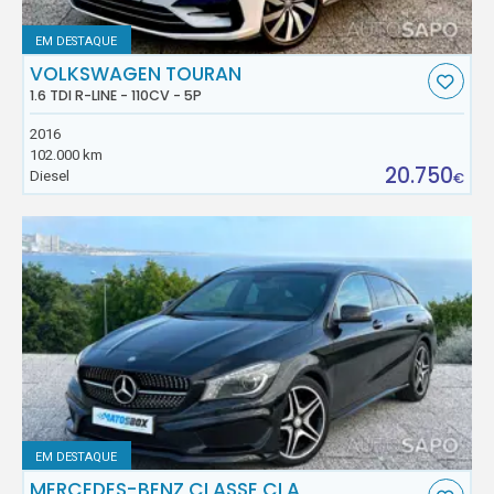
EM DESTAQUE
VOLKSWAGEN TOURAN
1.6 TDI R-LINE - 110CV - 5P
2016
102.000 km
20.750
Diesel
€
EM DESTAQUE
MERCEDES-BENZ CLASSE CLA