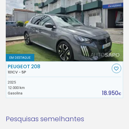
EM DESTAQUE
PEUGEOT 208
101CV - 5P
2025
12.000 km
18.950
Gasolina
€
Pesquisas semelhantes