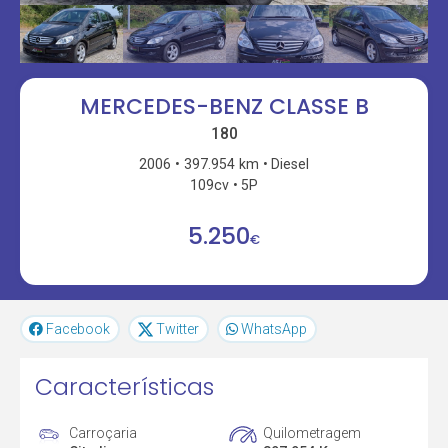
MERCEDES-BENZ CLASSE B
180
2006
397.954 km
Diesel
109cv
5P
5.250
€
Facebook
Twitter
WhatsApp
Características
Carroçaria
Quilometragem