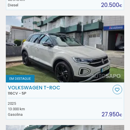
20.500
Diesel
€
EM DESTAQUE
VOLKSWAGEN T-ROC
116CV - 5P
2025
13.000 km
27.950
Gasolina
€