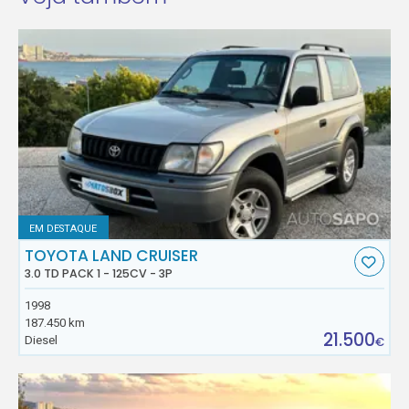
EM DESTAQUE
TOYOTA LAND CRUISER
3.0 TD PACK 1 - 125CV - 3P
1998
187.450 km
21.500
Diesel
€