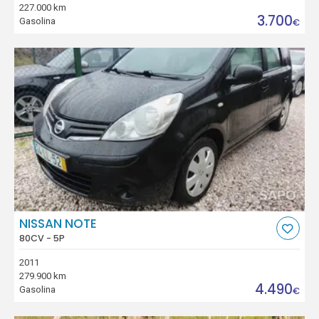
227.000 km
3.700
Gasolina
€
NISSAN NOTE
80CV - 5P
2011
279.900 km
4.490
Gasolina
€