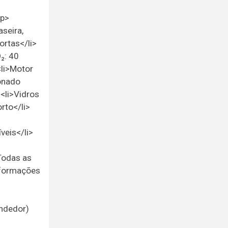
/p>
seira,
ortas</li>
₂: 40
<li>Motor
ionado
<li>Vidros
rto</li>
veis</li>
Todas as
nformações
endedor)