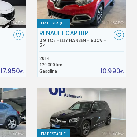
EM DESTAQUE
RENAULT CAPTUR
0.9 TCE HELLY HANSEN - 90CV -
5P
2014
120.000 km
17.950
10.990
Gasolina
€
€
EM DESTAQUE