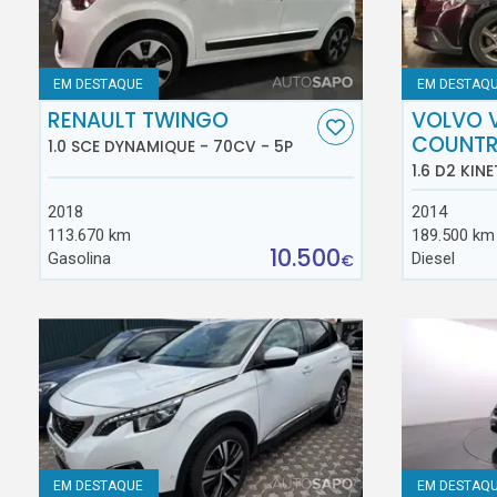
EM DESTAQUE
EM DESTAQ
RENAULT TWINGO
VOLVO 
COUNT
1.0 SCE DYNAMIQUE - 70CV - 5P
1.6 D2 KINE
2018
2014
113.670 km
189.500 km
10.500
Gasolina
Diesel
€
EM DESTAQUE
EM DESTAQ