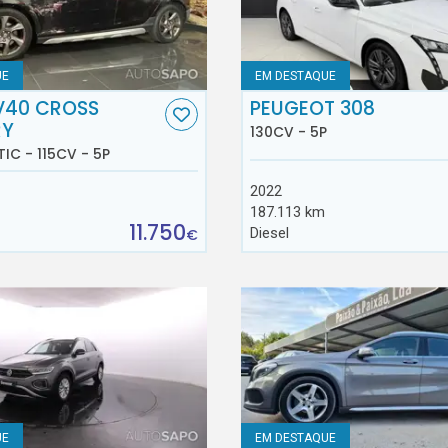
UE
EM DESTAQUE
V40 CROSS
PEUGEOT 308
RY
130CV - 5P
TIC - 115CV - 5P
2022
187.113 km
11.750
Diesel
€
UE
EM DESTAQUE