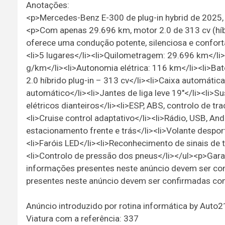
Anotações:
<p>Mercedes-Benz E-300 de plug-in hybrid de 2025, i
<p>Com apenas 29.696 km, motor 2.0 de 313 cv (híbri
oferece uma condução potente, silenciosa e confortáv
<li>5 lugares</li><li>Quilometragem: 29.696 km</l
g/km</li><li>Autonomia elétrica: 116 km</li><li>Bat
2.0 híbrido plug-in – 313 cv</li><li>Caixa automátic
automático</li><li>Jantes de liga leve 19"</li><li>
elétricos dianteiros</li><li>ESP, ABS, controlo de tr
<li>Cruise control adaptativo</li><li>Rádio, USB, An
estacionamento frente e trás</li><li>Volante desport
<li>Faróis LED</li><li>Reconhecimento de sinais de t
<li>Controlo de pressão dos pneus</li></ul><p>Gar
informações presentes neste anúncio devem ser c
presentes neste anúncio devem ser confirmadas co
Anúncio introduzido por rotina informática by Auto
Viatura com a referência: 337