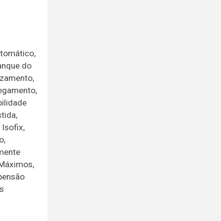
utomático,
ranque do
uzamento,
regamento,
ilidade
tida,
Isofix,
o,
amente
 Máximos,
spensão
os