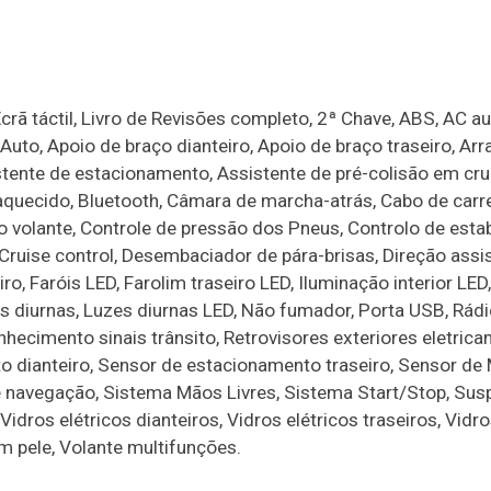
crã táctil, Livro de Revisões completo, 2ª Chave, ABS, AC a
Auto, Apoio de braço dianteiro, Apoio de braço traseiro, Ar
stente de estacionamento, Assistente de pré-colisão em cr
quecido, Bluetooth, Câmara de marcha-atrás, Cabo de car
olante, Controle de pressão dos Pneus, Controlo de estab
Cruise control, Desembaciador de pára-brisas, Direção assis
o, Faróis LED, Farolim traseiro LED, Iluminação interior LED, 
es diurnas, Luzes diurnas LED, Não fumador, Porta USB, Rádi
hecimento sinais trânsito, Retrovisores exteriores eletric
to dianteiro, Sensor de estacionamento traseiro, Sensor de
e navegação, Sistema Mãos Livres, Sistema Start/Stop, Su
Vidros elétricos dianteiros, Vidros elétricos traseiros, Vidr
m pele, Volante multifunções.