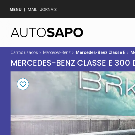
MENU
MAIL
JORNAIS
Carros usados
Mercedes-Benz
Mercedes-Benz Classe E
Me
MERCEDES-BENZ CLASSE E 300