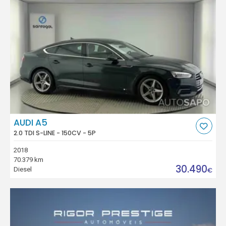
AUDI A5
2.0 TDI S-LINE - 150CV - 5P
2018
70.379 km
30.490
Diesel
€