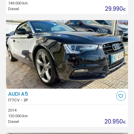
149.000 km
29.990
Diesel
€
AUDI A5
177CV - 2P
2014
130.000 km
20.950
Diesel
€