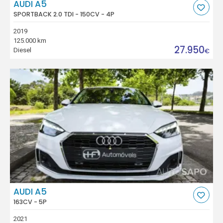
AUDI A5
SPORTBACK 2.0 TDI - 150CV - 4P
2019
125.000 km
27.950
Diesel
€
AUDI A5
163CV - 5P
2021