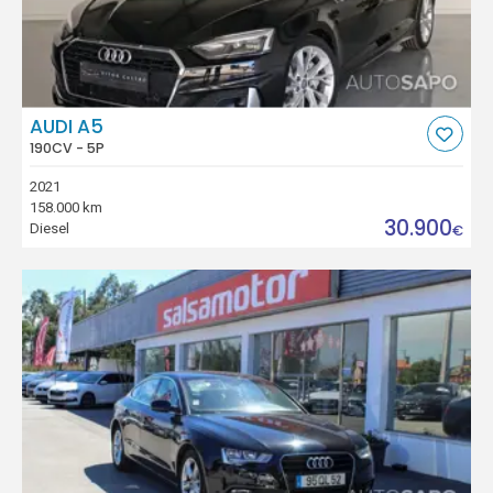
AUDI A5
190CV - 5P
2021
158.000 km
30.900
Diesel
€