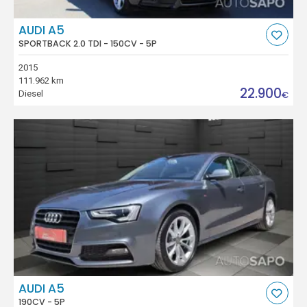
AUDI A5
SPORTBACK 2.0 TDI - 150CV - 5P
2015
111.962 km
22.900
Diesel
€
AUDI A5
190CV - 5P