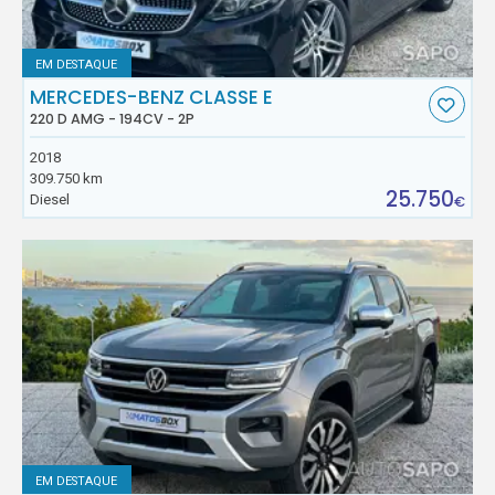
EM DESTAQUE
MERCEDES-BENZ CLASSE E
220 D AMG - 194CV - 2P
2018
309.750 km
25.750
Diesel
€
EM DESTAQUE