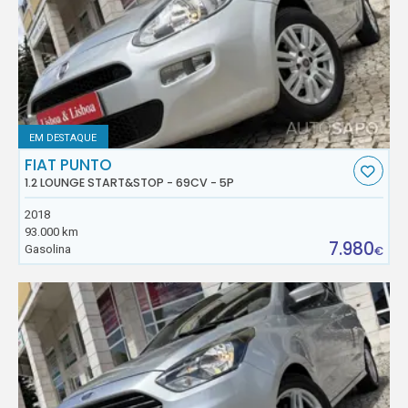
EM DESTAQUE
FIAT PUNTO
1.2 LOUNGE START&STOP - 69CV - 5P
2018
93.000 km
7.980
Gasolina
€