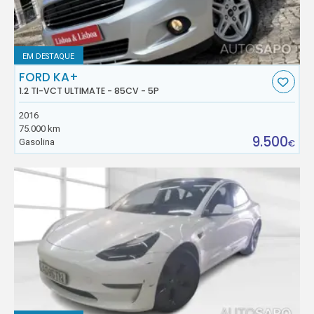
EM DESTAQUE
FORD KA+
1.2 TI-VCT ULTIMATE - 85CV - 5P
2016
75.000 km
9.500
Gasolina
€