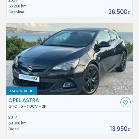
2001
56.268 km
26.500
Gasolina
€
EM DESTAQUE
OPEL ASTRA
GTC 1.6 - 110CV - 3P
2017
69.000 km
13.950
Diesel
€