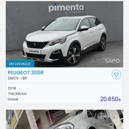
EM DESTAQUE
PEUGEOT 3008
120CV - 5P
2018
154.000 km
20.850
Diesel
€