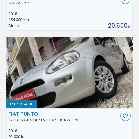
120CV - 5P
2018
154.000 km
20.850
Diesel
€
EM DESTAQUE
FIAT PUNTO
1.2 LOUNGE START&STOP - 69CV - 5P
2018
93.000 km