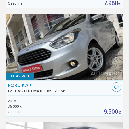
7.980
Gasolina
€
EM DESTAQUE
FORD KA+
1.2 TI-VCT ULTIMATE - 85CV - 5P
2016
75.000 km
9.500
Gasolina
€