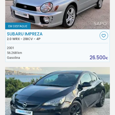
EM DESTAQUE
SUBARU IMPREZA
2.0 WRX - 218CV - 4P
2001
56.268 km
26.500
Gasolina
€