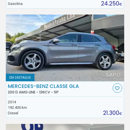
24.250
Gasolina
€
EM DESTAQUE
MERCEDES-BENZ CLASSE GLA
200 D AMG LINE - 136CV - 5P
2014
192.400 km
21.300
Diesel
€