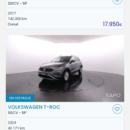
120CV - 5P
2017
142.000 km
17.950
Diesel
€
EM DESTAQUE
VOLKSWAGEN T-ROC
110CV - 5P
2024
43.171 km