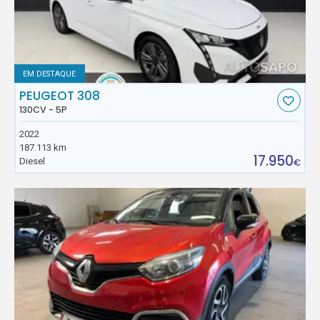
EM DESTAQUE
PEUGEOT 308
130CV - 5P
2022
187.113 km
17.950
Diesel
€