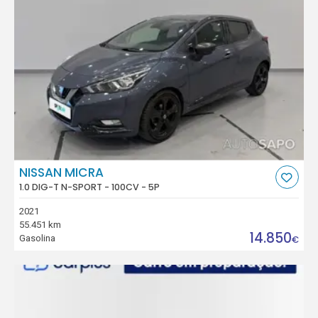
NISSAN MICRA
1.0 DIG-T N-SPORT - 100CV - 5P
2021
55.451 km
14.850
Gasolina
€