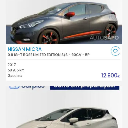
NISSAN MICRA
0.9 IG-T BOSE LIMITED EDITION S/S - 90CV - 5P
2017
58.936 km
12.900
Gasolina
€