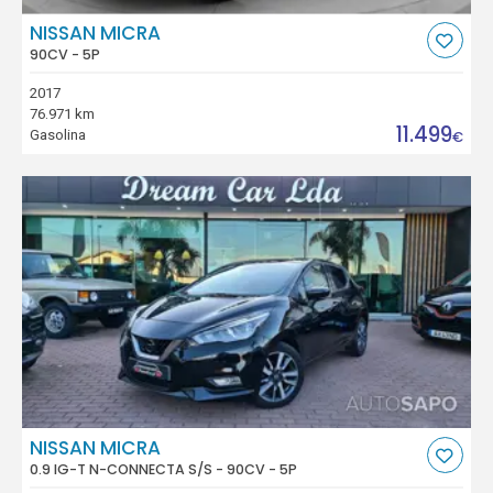
NISSAN MICRA
90CV - 5P
2017
76.971 km
11.499
Gasolina
€
NISSAN MICRA
0.9 IG-T N-CONNECTA S/S - 90CV - 5P