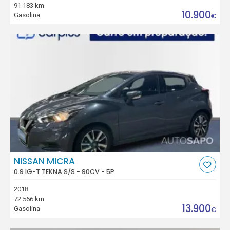
91.183 km
10.900
Gasolina
€
NISSAN MICRA
0.9 IG-T TEKNA S/S - 90CV - 5P
2018
72.566 km
13.900
Gasolina
€