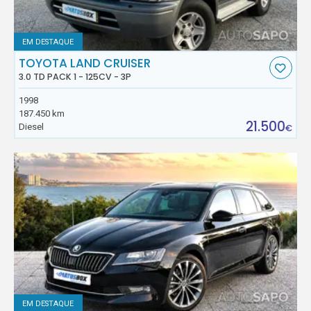
EM DESTAQUE
TOYOTA LAND CRUISER
3.0 TD PACK 1 - 125CV - 3P
1998
187.450 km
21.500
Diesel
€
EM DESTAQUE