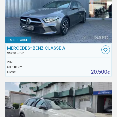
EM DESTAQUE
MERCEDES-BENZ CLASSE A
95CV - 5P
2020
68.518 km
20.500
Diesel
€