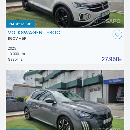
EM DESTAQUE
VOLKSWAGEN T-ROC
116CV - 5P
2025
13.000 km
27.950
Gasolina
€