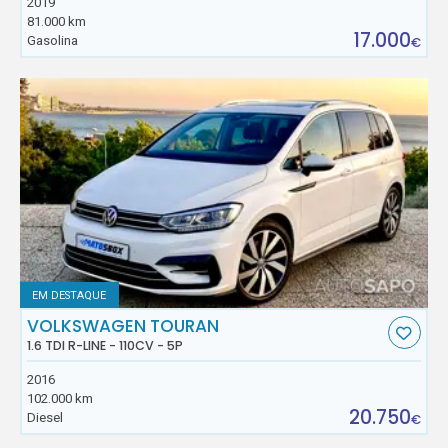
2019
81.000 km
17.000
Gasolina
€
EM DESTAQUE
VOLKSWAGEN TOURAN
1.6 TDI R-LINE - 110CV - 5P
2016
102.000 km
20.750
Diesel
€