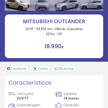
MITSUBISHI OUTLANDER
2018
94.836 km
Híbrido (Gasolina)
203cv
5P
18.990
€
Facebook
Twitter
WhatsApp
Características
Carroçaria
Garantia
SUV/TT
18 meses
Quilometragem
Cilindrada