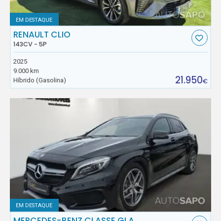
EM DESTAQUE
RENAULT CLIO
143CV - 5P
2025
9.000 km
21.950
Híbrido (Gasolina)
€
EM DESTAQUE
MERCEDES-BENZ CLASSE GLA