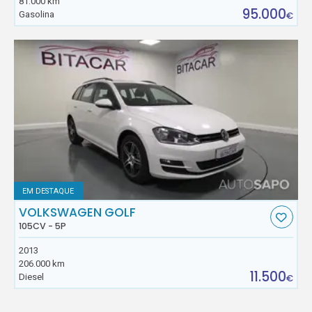
81.000 km
95.000
Gasolina
€
EM DESTAQUE
VOLKSWAGEN GOLF
105CV - 5P
2013
206.000 km
11.500
Diesel
€