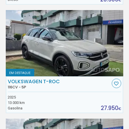
€
EM DESTAQUE
VOLKSWAGEN T-ROC
116CV - 5P
2025
13.000 km
27.950
Gasolina
€