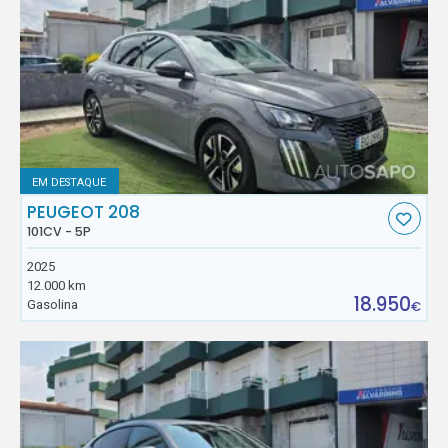
EM DESTAQUE
PEUGEOT 208
101CV - 5P
2025
12.000 km
18.950
Gasolina
€