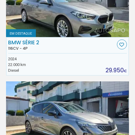
EM DESTAQUE
BMW SÉRIE 2
116CV - 4P
2024
22.000 km
29.950
Diesel
€