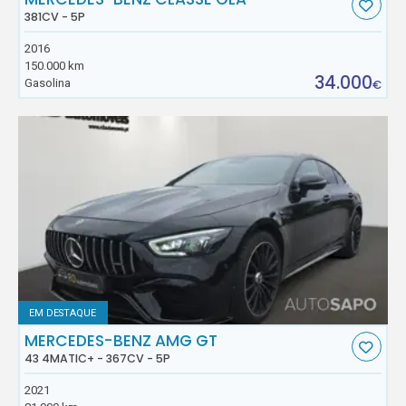
381CV - 5P
2016
150.000 km
34.000
Gasolina
€
EM DESTAQUE
MERCEDES-BENZ AMG GT
43 4MATIC+ - 367CV - 5P
2021