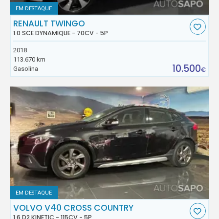
EM DESTAQUE
RENAULT TWINGO
1.0 SCE DYNAMIQUE - 70CV - 5P
2018
113.670 km
10.500
Gasolina
€
EM DESTAQUE
VOLVO V40 CROSS COUNTRY
1.6 D2 KINETIC - 115CV - 5P