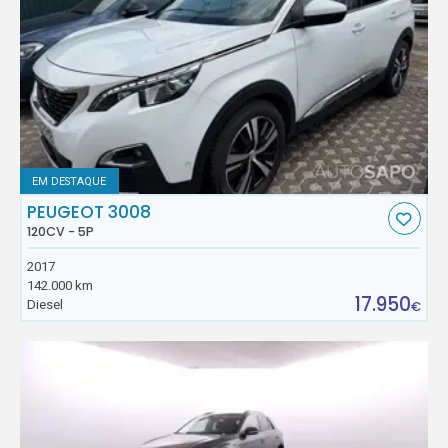
EM DESTAQUE
PEUGEOT 3008
120CV - 5P
2017
142.000 km
17.950
Diesel
€