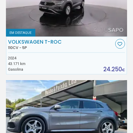
EM DESTAQUE
VOLKSWAGEN T-ROC
110CV - 5P
2024
43.171 km
24.250
Gasolina
€