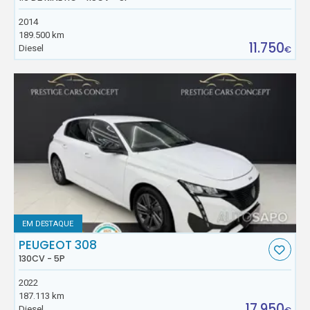
2014
189.500 km
11.750
Diesel
€
EM DESTAQUE
PEUGEOT 308
130CV - 5P
2022
187.113 km
17.950
Diesel