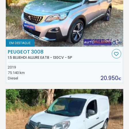
EM DESTAQUE
PEUGEOT 3008
1.5 BLUEHDI ALLURE EAT8 - 130CV - 5P
2019
75.140 km
20.950
Diesel
€