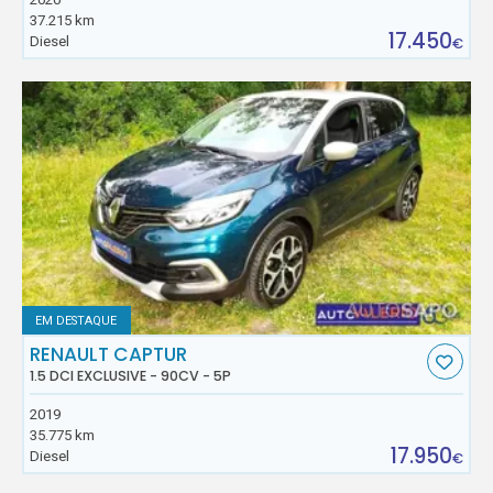
37.215 km
17.450
Diesel
€
EM DESTAQUE
RENAULT CAPTUR
1.5 DCI EXCLUSIVE - 90CV - 5P
2019
35.775 km
17.950
Diesel
€