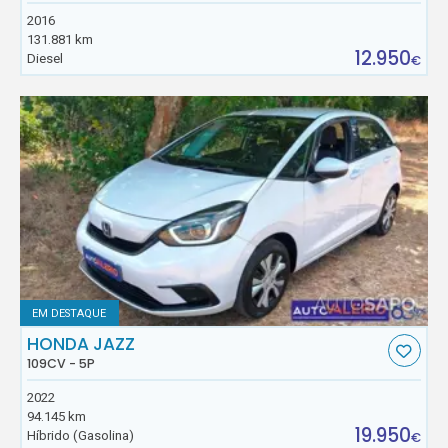
2016
131.881 km
12.950
Diesel
€
EM DESTAQUE
HONDA JAZZ
109CV - 5P
2022
94.145 km
19.950
Híbrido (Gasolina)
€