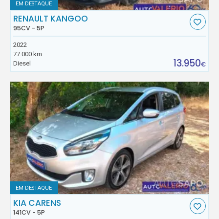
EM DESTAQUE
RENAULT KANGOO
95CV - 5P
2022
77.000 km
13.950
Diesel
€
EM DESTAQUE
KIA CARENS
141CV - 5P