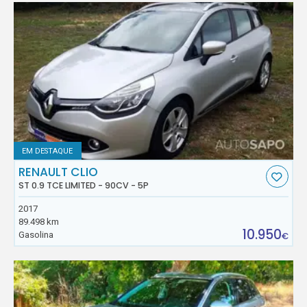
EM DESTAQUE
RENAULT CLIO
ST 0.9 TCE LIMITED - 90CV - 5P
2017
89.498 km
10.950
Gasolina
€