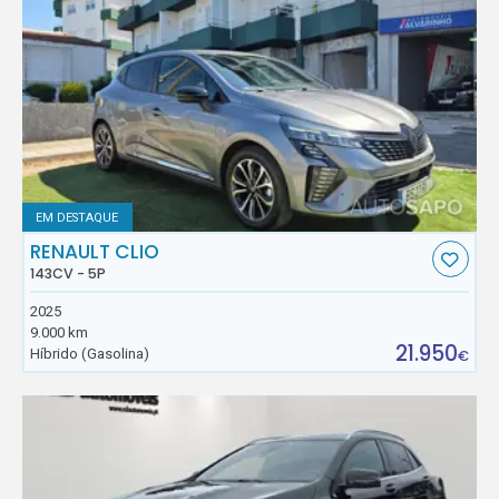
EM DESTAQUE
RENAULT CLIO
143CV - 5P
2025
9.000 km
21.950
Híbrido (Gasolina)
€