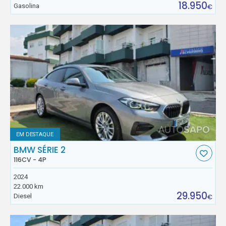
18.950
Gasolina
€
EM DESTAQUE
BMW SÉRIE 2
116CV - 4P
2024
22.000 km
29.950
Diesel
€