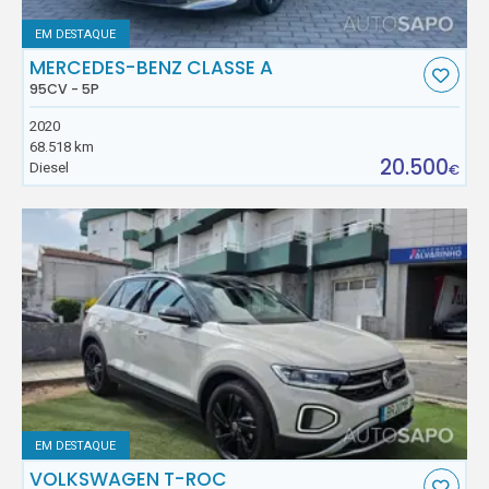
EM DESTAQUE
MERCEDES-BENZ CLASSE A
95CV - 5P
2020
68.518 km
20.500
Diesel
€
EM DESTAQUE
VOLKSWAGEN T-ROC