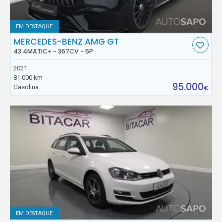
EM DESTAQUE
MERCEDES-BENZ AMG GT
43 4MATIC+ - 367CV - 5P
2021
81.000 km
95.000
Gasolina
€
EM DESTAQUE