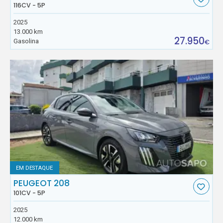
116CV - 5P
2025
13.000 km
27.950
Gasolina
€
EM DESTAQUE
PEUGEOT 208
101CV - 5P
2025
12.000 km