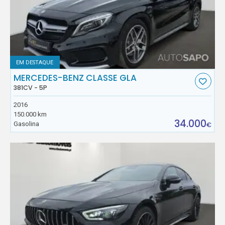
EM DESTAQUE
MERCEDES-BENZ CLASSE GLA
381CV - 5P
2016
150.000 km
34.000
Gasolina
€