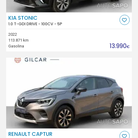
KIA STONIC
1.0 T-GDI DRIVE - 100CV - 5P
2022
113.871 km
13.990
Gasolina
€
RENAULT CAPTUR