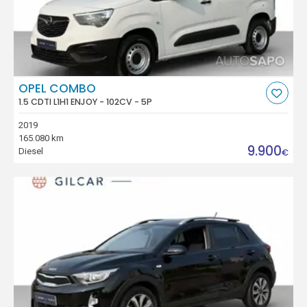
OPEL COMBO
1.5 CDTI L1H1 ENJOY - 102CV - 5P
2019
165.080 km
9.900
Diesel
€