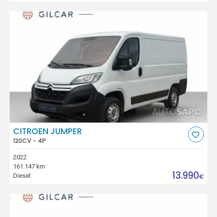
CITROEN JUMPER
120CV - 4P
2022
161.147 km
13.990
Diesel
€