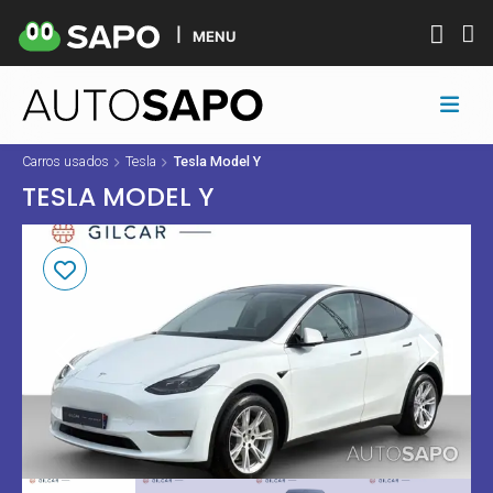
MENU
Carros usados
Tesla
Tesla Model Y
TESLA MODEL Y