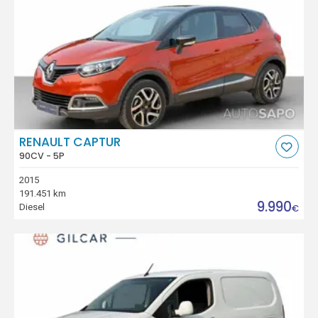
RENAULT CAPTUR
90CV - 5P
2015
191.451 km
9.990
Diesel
€