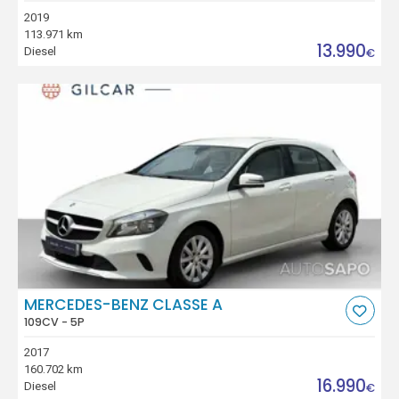
2019
113.971 km
13.990
Diesel
€
MERCEDES-BENZ CLASSE A
109CV - 5P
2017
160.702 km
16.990
Diesel
€