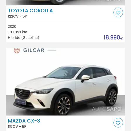
TOYOTA COROLLA
122CV - 5P
2020
131.393 km
18.990
Híbrido (Gasolina)
€
MAZDA CX-3
115CV - 5P