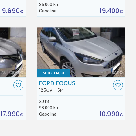
35.000 km
9.690
19.400
Gasolina
€
€
EM DESTAQUE
FORD FOCUS
125CV - 5P
2018
98.000 km
17.990
10.990
Gasolina
€
€