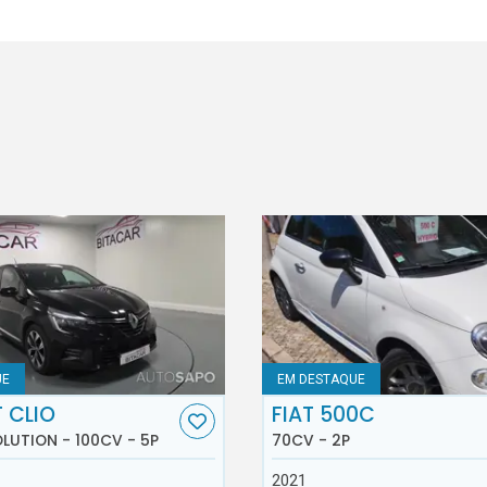
UE
EM DESTAQUE
 CLIO
FIAT 500C
OLUTION - 100CV - 5P
70CV - 2P
2021