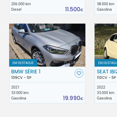
206.000 km
58.000 km
11.500
Diesel
Gasolina
€
EM DESTAQUE
EM DESTAQ
BMW SÉRIE 1
SEAT IBI
109CV - 5P
110CV - 5P
2021
2022
53.000 km
35.000 km
19.990
Gasolina
Gasolina
€