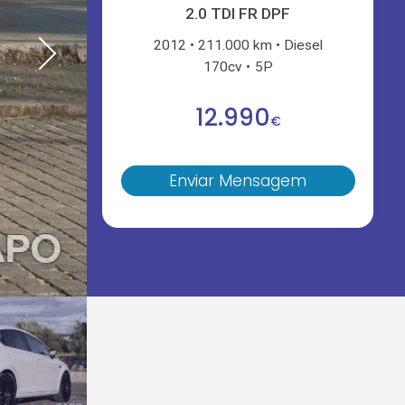
2.0 TDI FR DPF
2012
211.000 km
Diesel
170cv
5P
12.990
€
Enviar Mensagem