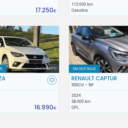
112.000 km
17.250
Gasolina
€
UE
EM DESTAQUE
ZA
RENAULT CAPTUR
100CV - 5P
2024
58.000 km
16.990
GPL
€