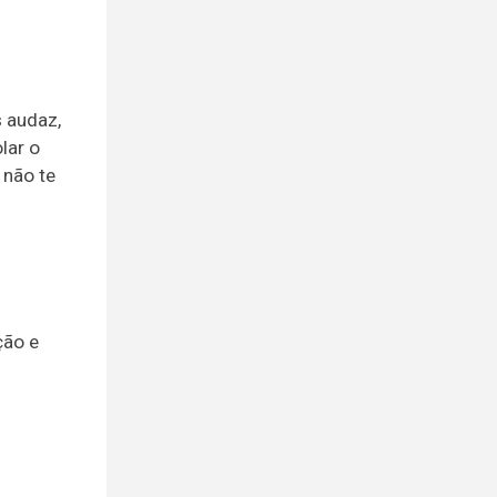
 audaz,
lar o
 não te
ção e