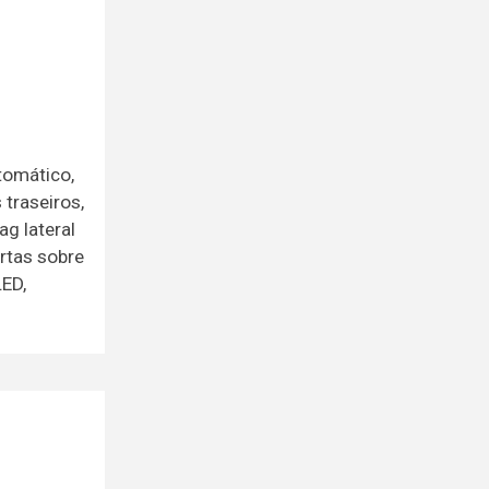
tomático,
 traseiros,
ag lateral
ertas sobre
LED,