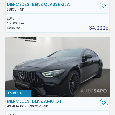
MERCEDES-BENZ CLASSE GLA
381CV - 5P
2016
150.000 km
34.000
Gasolina
€
EM DESTAQUE
MERCEDES-BENZ AMG GT
43 4MATIC+ - 367CV - 5P