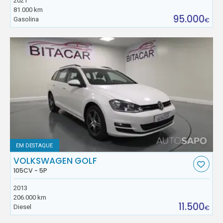
2021
81.000 km
95.000
Gasolina
€
EM DESTAQUE
VOLKSWAGEN GOLF
105CV - 5P
2013
206.000 km
11.500
Diesel
€