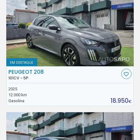
EM DESTAQUE
PEUGEOT 208
101CV - 5P
2025
12.000 km
18.950
Gasolina
€