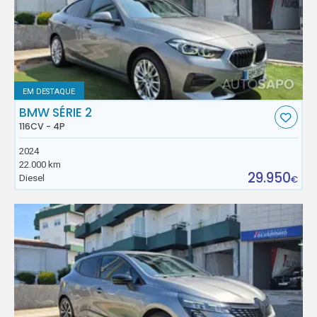
EM DESTAQUE
BMW SÉRIE 2
116CV - 4P
2024
22.000 km
29.950
Diesel
€