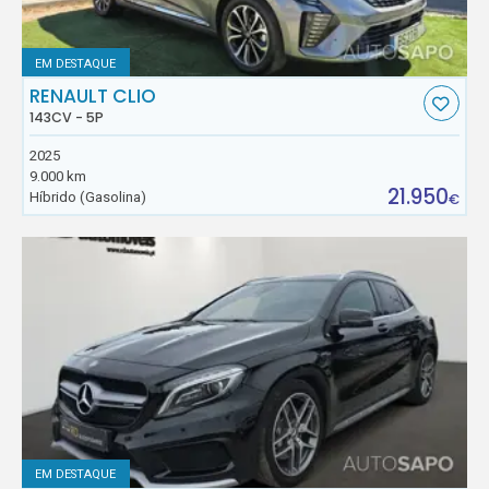
EM DESTAQUE
RENAULT CLIO
143CV - 5P
2025
9.000 km
21.950
Híbrido (Gasolina)
€
EM DESTAQUE