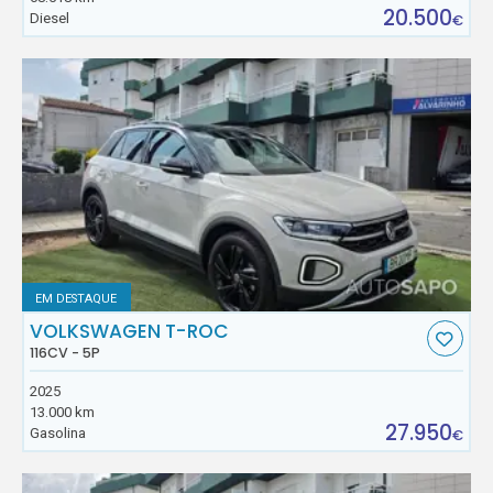
20.500
Diesel
€
EM DESTAQUE
VOLKSWAGEN T-ROC
116CV - 5P
2025
13.000 km
27.950
Gasolina
€