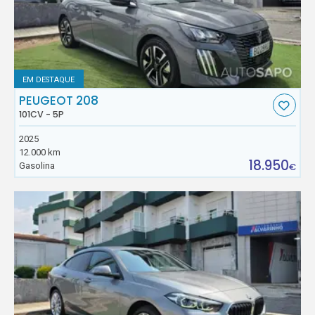
EM DESTAQUE
PEUGEOT 208
101CV - 5P
2025
12.000 km
18.950
Gasolina
€