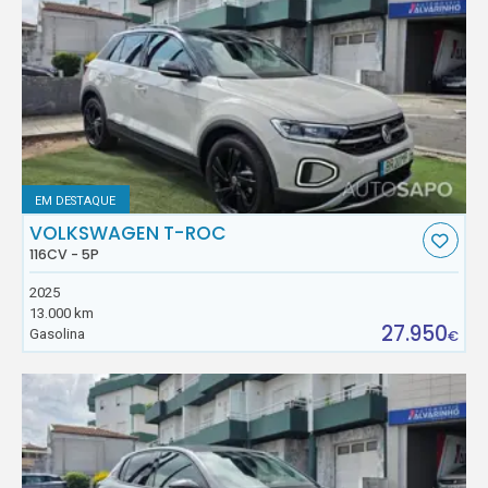
EM DESTAQUE
VOLKSWAGEN T-ROC
116CV - 5P
2025
13.000 km
27.950
Gasolina
€