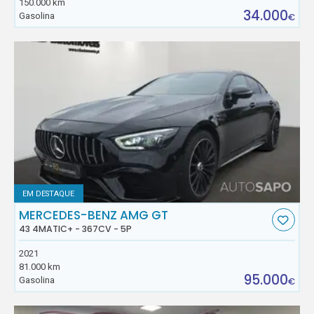
150.000 km
34.000
Gasolina
€
EM DESTAQUE
MERCEDES-BENZ AMG GT
43 4MATIC+ - 367CV - 5P
2021
81.000 km
95.000
Gasolina
€