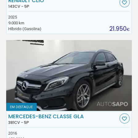
RENAULT CLIO
143CV - 5P
2025
9.000 km
21.950
Híbrido (Gasolina)
€
EM DESTAQUE
MERCEDES-BENZ CLASSE GLA
381CV - 5P
2016