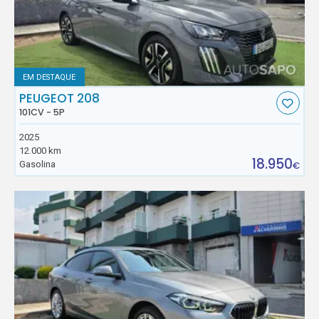
EM DESTAQUE
PEUGEOT 208
101CV - 5P
2025
12.000 km
18.950
Gasolina
€