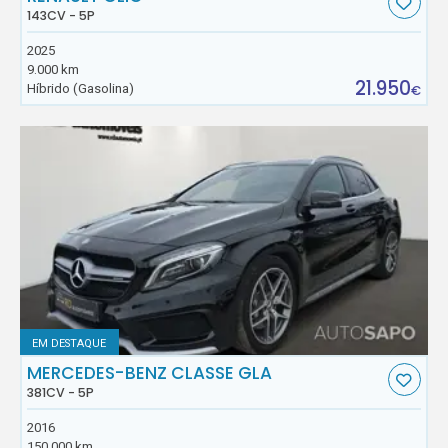
143CV - 5P
2025
9.000 km
21.950
Híbrido (Gasolina)
€
EM DESTAQUE
MERCEDES-BENZ CLASSE GLA
381CV - 5P
2016
150.000 km