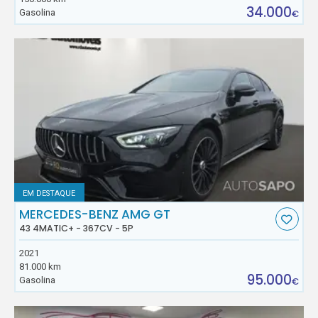
34.000
Gasolina
€
EM DESTAQUE
MERCEDES-BENZ AMG GT
43 4MATIC+ - 367CV - 5P
2021
81.000 km
95.000
Gasolina
€