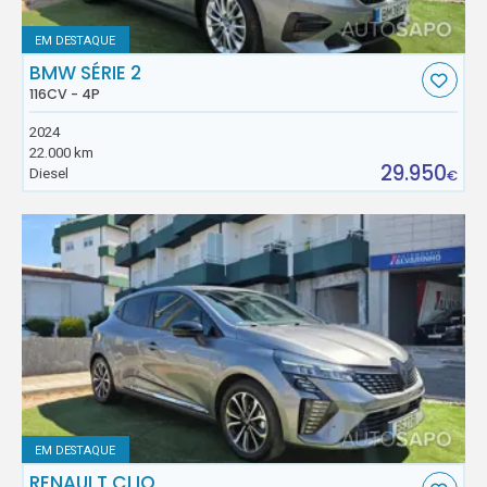
EM DESTAQUE
BMW SÉRIE 2
116CV - 4P
2024
22.000 km
29.950
Diesel
€
EM DESTAQUE
RENAULT CLIO