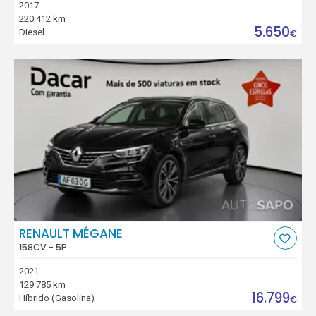
2017
220.412 km
5.650
Diesel
€
RENAULT MÉGANE
158CV - 5P
2021
129.785 km
16.799
Híbrido (Gasolina)
€