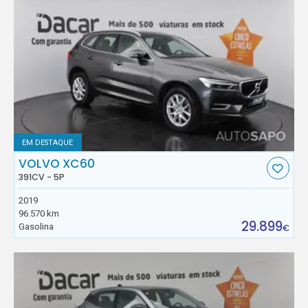
EM DESTAQUE
VOLVO XC60
391CV - 5P
2019
96.570 km
29.899
Gasolina
€