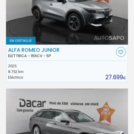
EM DESTAQUE
ALFA ROMEO JUNIOR
ELETTRICA - 156CV - 5P
2025
8.752 km
27.699
Eléctrico
€