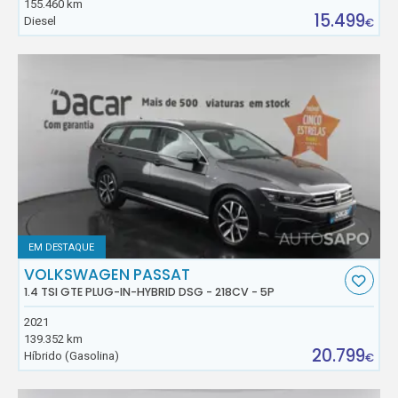
155.460 km
15.499
Diesel
€
EM DESTAQUE
VOLKSWAGEN PASSAT
1.4 TSI GTE PLUG-IN-HYBRID DSG - 218CV - 5P
2021
139.352 km
20.799
Híbrido (Gasolina)
€