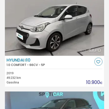
HYUNDAI I10
1.0 COMFORT - 66CV - 5P
2019
49.232 km
10.900
Gasolina
€