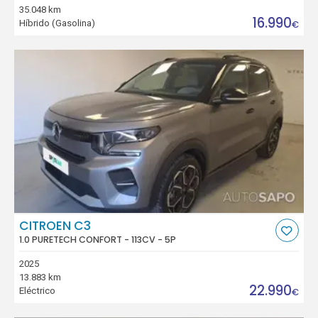
35.048 km
16.990
Híbrido (Gasolina)
€
CITROEN C3
1.0 PURETECH CONFORT - 113CV - 5P
2025
13.883 km
22.990
Eléctrico
€