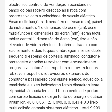
electrónico controlo de ventilação secundário no
banco do passageiro direcção assistida com
progressiva com a velocidade do veículo eléctrico
Écran multi-funções: dimensões do écran (mm), painel
de instrumentos 1 e dimensão do écran (cm), écran
multi-funções: dimensões do écran (mm), écran táctil,
tablier central 1, dimensão do écran (cm), fixo e não
elevador de vidros eléctrico dianteiro e traseiro com
acionamento a dois toques embreagem manual dupla
sequencial espelho de cortesia iluminado, condutor e
passageiro espelho retrovisor com escurecimento
progressivo automático espelhos rectrov. exteriores
rebatíveis espelhos retrovisores exteriores do
condutor e passageiro com ajuste elétrico, aquecido, à
tonalidade e luzes indicadoras faróis dianteiros lente
elipsoidal, lâmpada led e led fecho central de portas
com cartão fixação da carga fonte de energia eléctrica
lithium ion, 48,0, 0,88, 12, 1, byd, 0, 0, 0,43 e 0,0 freio
multi-colisão garantia sistemas elétricos - total 9 999