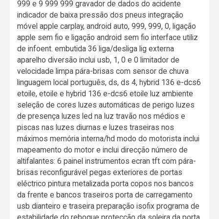
999 e 9 999 999 gravador de dados do acidente
indicador de baixa pressão dos pneus integração
móvel apple carplay, android auto, 999, 999, 0, ligação
apple sem fio e ligação android sem fio interface utiliz
de infoent. embutida 36 liga/desliga lig externa
aparelho diversão inclui usb, 1, 0 e 0 limitador de
velocidade limpa pára-brisas com sensor de chuva
linguagem local português, ds, ds 4, hybrid 136 e-dcs6
etoile, etoile e hybrid 136 e-dcs6 etoile luz ambiente
seleção de cores luzes automáticas de perigo luzes
de presença luzes led na luz travão nos médios e
piscas nas luzes diurnas e luzes traseiras nos
máximos memória interna/hd modo do motorista inclui
mapeamento do motor e inclui direcção número de
altifalantes: 6 painel instrumentos ecran tft com pára-
brisas reconfigurável pegas exteriores de portas
eléctrico pintura metalizada porta copos nos bancos
da frente e bancos traseiros porta de carregamento
usb dianteiro e traseira preparação isofix programa de
estabilidade do reboque protecção da soleira da porta