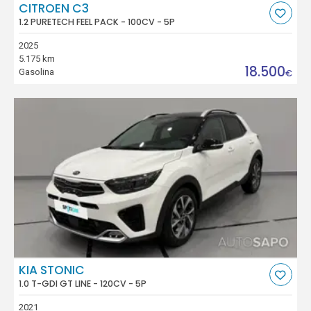
CITROEN C3
1.2 PURETECH FEEL PACK - 100CV - 5P
2025
5.175 km
18.500
Gasolina
€
KIA STONIC
1.0 T-GDI GT LINE - 120CV - 5P
2021