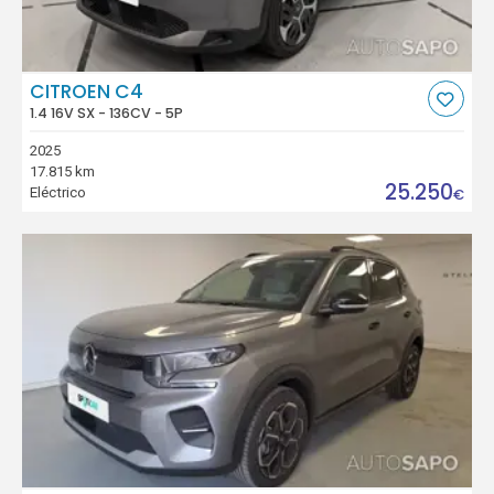
CITROEN C4
1.4 16V SX - 136CV - 5P
2025
17.815 km
25.250
Eléctrico
€