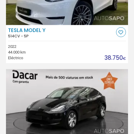
TESLA MODEL Y
514CV - 5P
2022
44.000 km
38.750
Eléctrico
€