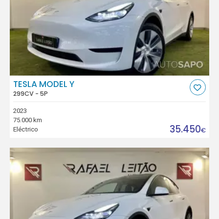
TESLA MODEL Y
299CV - 5P
2023
75.000 km
35.450
Eléctrico
€