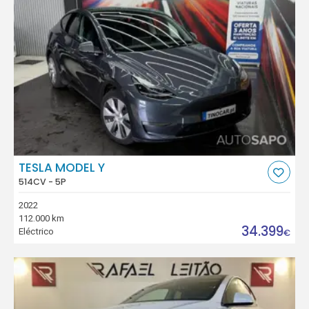
TESLA MODEL Y
514CV - 5P
2022
112.000 km
34.399
Eléctrico
€