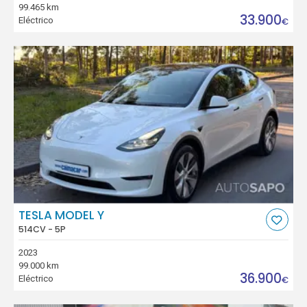
99.465 km
33.900
Eléctrico
€
TESLA MODEL Y
514CV - 5P
2023
99.000 km
36.900
Eléctrico
€