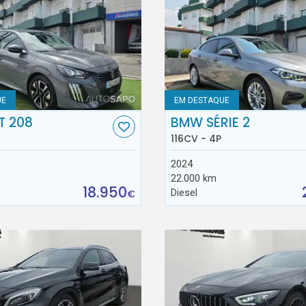
UE
EM DESTAQUE
T 208
BMW SÉRIE 2
116CV - 4P
2024
22.000 km
18.950
Diesel
€