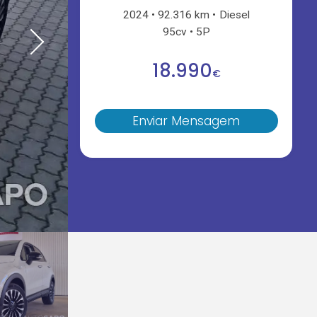
2024
92.316 km
Diesel
95cv
5P
18.990
€
Enviar Mensagem