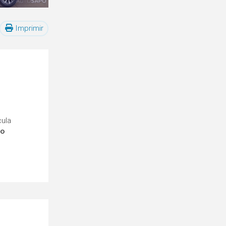
Imprimir
cula
ro