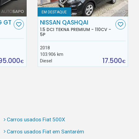
EM DESTAQUE
G GT
NISSAN QASHQAI
1.5 DCI TEKNA PREMIUM - 110CV -
5P
2018
103.906 km
95.000
17.500
Diesel
€
€
Carros usados Fiat 500X
Carros usados Fiat em Santarém