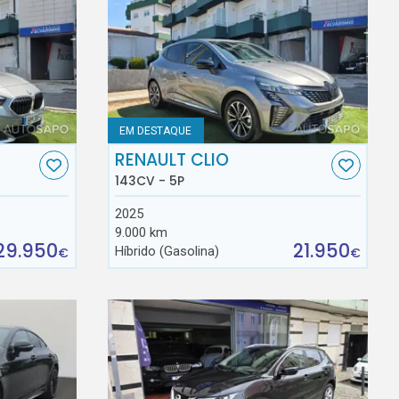
EM DESTAQUE
RENAULT CLIO
143CV - 5P
2025
9.000 km
29.950
21.950
Híbrido (Gasolina)
€
€