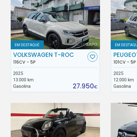
EM DESTAQUE
EM DESTAQ
VOLKSWAGEN T-ROC
PEUGEO
116CV - 5P
101CV - 5P
2025
2025
13.000 km
12.000 km
27.950
Gasolina
Gasolina
€