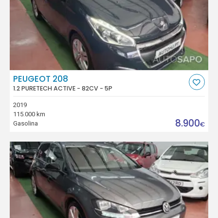
PEUGEOT 208
1.2 PURETECH ACTIVE - 82CV - 5P
2019
115.000 km
8.900
Gasolina
€