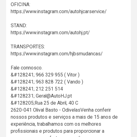
OFICINA:
https://www.instagram.com/autohjcarservice/
STAND:
https://www.instagram.com/autohj.pt/
TRANSPORTES:
https://www.instagram.com/hjbsmudancas/
Fale connosco.
&#128241; 966 329 955 ( Vitor )
&#128241; 963 828 722 ( Vando )
&#128241; 212 251 514
&#128231; Geral@AutoHJ.pt
&#128205;Rua 25 de Abril, 40 C
2620-041 Olival Basto - OdivelasVenha conferir
nossos produtos e serviços a mais de 15 anos de
experiência, trabalhamos com os melhores
profissionais e produtos para proporcionar a