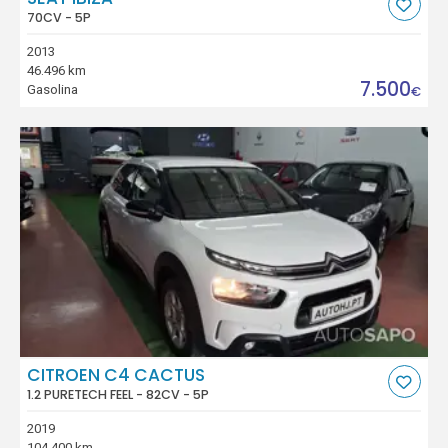
70CV - 5P
2013
46.496 km
7.500
Gasolina
€
CITROEN C4 CACTUS
1.2 PURETECH FEEL - 82CV - 5P
2019
104.400 km