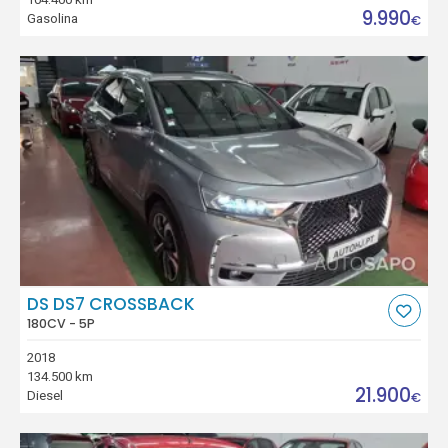
9.990
Gasolina
€
DS DS7 CROSSBACK
180CV - 5P
2018
134.500 km
21.900
Diesel
€