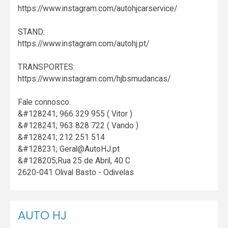
https://www.instagram.com/autohjcarservice/
STAND:
https://www.instagram.com/autohj.pt/
TRANSPORTES:
https://www.instagram.com/hjbsmudancas/
Fale connosco.
&#128241; 966 329 955 ( Vitor )
&#128241; 963 828 722 ( Vando )
&#128241; 212 251 514
&#128231; Geral@AutoHJ.pt
&#128205;Rua 25 de Abril, 40 C
2620-041 Olival Basto - Odivelas
AUTO HJ