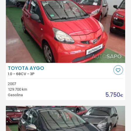
TOYOTA AYGO
1.0 - 68CV - 3P
2007
129.700 km
5.750
Gasolina
€