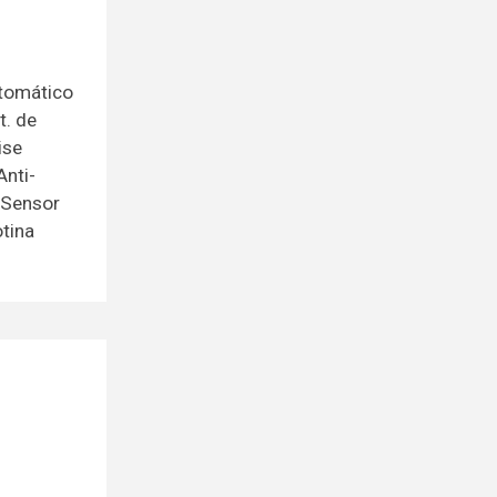
utomático
t. de
ise
Anti-
, Sensor
otina