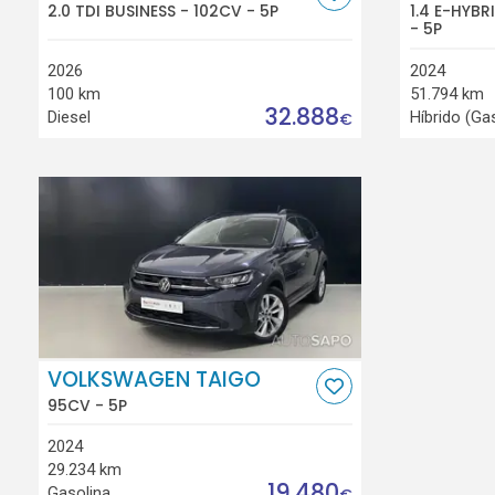
2.0 TDI BUSINESS - 102CV - 5P
1.4 E-HYB
- 5P
2026
2024
100 km
51.794 km
32.888
Diesel
Híbrido (Ga
€
VOLKSWAGEN TAIGO
95CV - 5P
2024
29.234 km
19.480
Gasolina
€