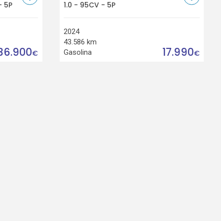
- 5P
1.0 - 95CV - 5P
2024
43.586 km
36.900
17.990
Gasolina
€
€