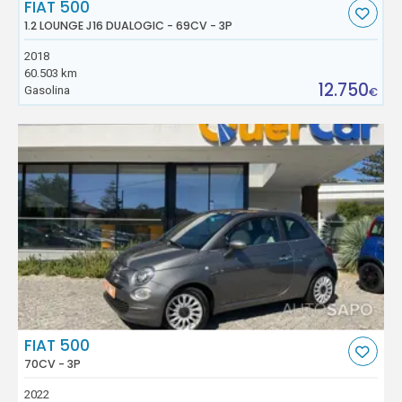
FIAT 500
1.2 LOUNGE J16 DUALOGIC - 69CV - 3P
2018
60.503 km
12.750
Gasolina
€
FIAT 500
70CV - 3P
2022