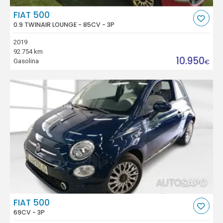
FIAT 500
0.9 TWINAIR LOUNGE - 85CV - 3P
2019
92.754 km
10.950
Gasolina
€
FIAT 500
69CV - 3P