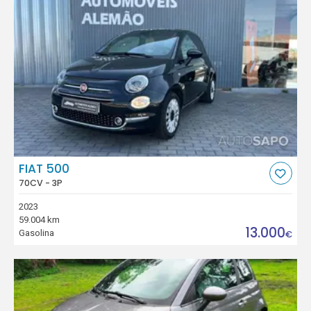
FIAT 500
70CV - 3P
2023
59.004 km
13.000
Gasolina
€