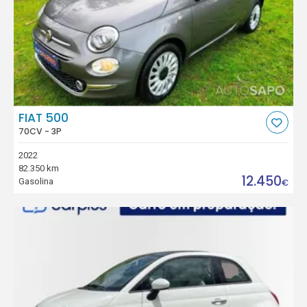
FIAT 500
70CV - 3P
2022
82.350 km
12.450
Gasolina
€