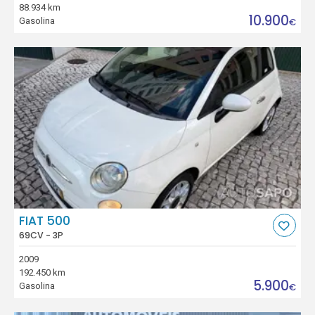
88.934 km
10.900
Gasolina
€
FIAT 500
69CV - 3P
2009
192.450 km
5.900
Gasolina
€