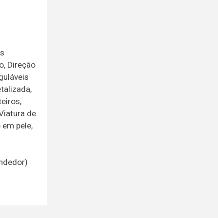
os
o, Direção
guláveis
talizada,
eiros,
Viatura de
e em pele,
endedor)