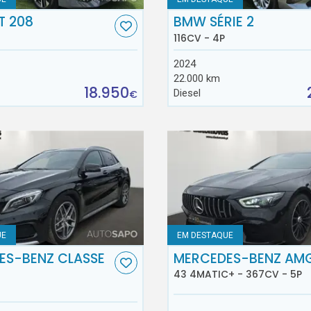
T 208
BMW SÉRIE 2
116CV - 4P
2024
22.000 km
18.950
Diesel
€
UE
EM DESTAQUE
ES-BENZ CLASSE
MERCEDES-BENZ AM
43 4MATIC+ - 367CV - 5P