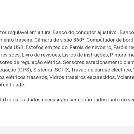
or regulável em altura, Banco do condutor ajustável, Banc
namento traseira, Câmara de visão 360º, Computador de bord
Entrada USB, Estofos em tecido, Faróis de nevoeiro, Faróis re
evisões, Livro de revisões, Livros de instruções, Pintura me
sores de regulação elétrica, Sensores estacionamento diant
gação (GPS), Sistema ISOFIX, Travão de parque eléctrico, 
os elétricos traseiros, Vidros traseiros escurecidos, Volant
rofundidade.
21 (todos os dados necessitam ser confirmados junto do v