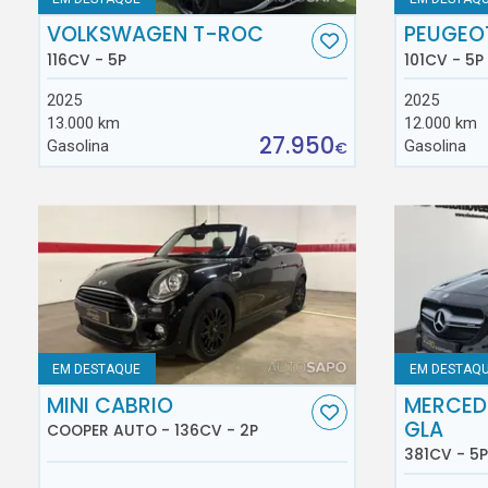
VOLKSWAGEN T-ROC
PEUGEO
116CV - 5P
101CV - 5P
2025
2025
13.000 km
12.000 km
27.950
Gasolina
Gasolina
€
EM DESTAQUE
EM DESTAQ
MINI CABRIO
MERCED
GLA
COOPER AUTO - 136CV - 2P
381CV - 5P