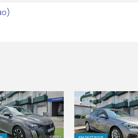
ão)
UE
EM DESTAQUE