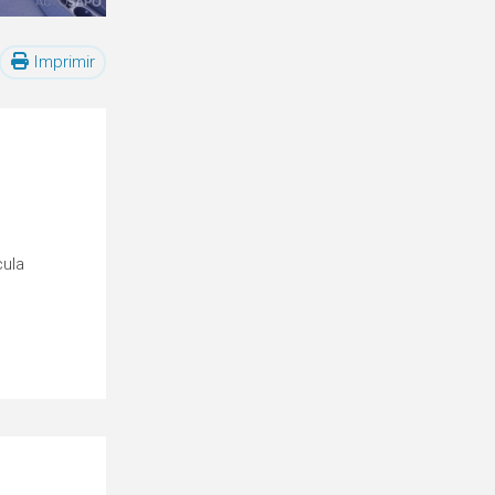
Imprimir
cula
o