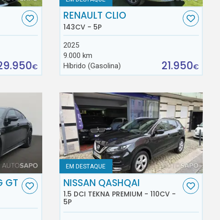
RENAULT CLIO
143CV - 5P
2025
9.000 km
29.950
21.950
Híbrido (Gasolina)
€
€
EM DESTAQUE
G GT
NISSAN QASHQAI
1.5 DCI TEKNA PREMIUM - 110CV -
5P