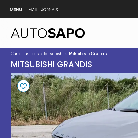
MENU
MAIL
JORNAIS
Carros usados
Mitsubishi
Mitsubishi Grandis
MITSUBISHI GRANDIS