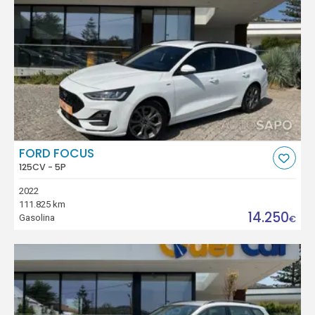
FORD FOCUS
125CV - 5P
2022
111.825 km
14.250
Gasolina
€