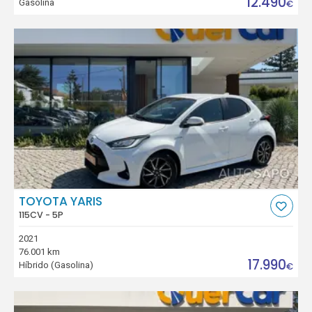
12.490
Gasolina
€
TOYOTA YARIS
115CV - 5P
2021
76.001 km
17.990
Híbrido (Gasolina)
€