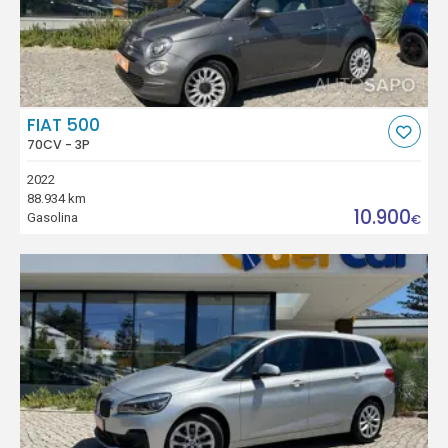
FIAT 500
70CV - 3P
2022
88.934 km
10.900
Gasolina
€