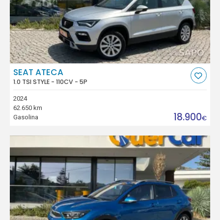
SEAT ATECA
1.0 TSI STYLE - 110CV - 5P
2024
62.650 km
18.900
Gasolina
€