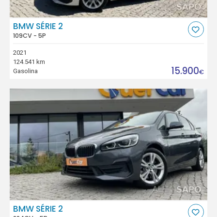
BMW SÉRIE 2
109CV - 5P
2021
124.541 km
15.900
Gasolina
€
BMW SÉRIE 2