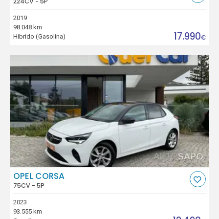
224CV - 5P
2019
98.048 km
17.990
Híbrido (Gasolina)
€
OPEL CORSA
75CV - 5P
2023
93.555 km