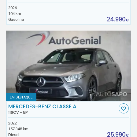
2026
104 km
24.990
Gasolina
€
EM DESTAQUE
MERCEDES-BENZ CLASSE A
116CV - 5P
2022
157.348 km
25.990
Diesel
€