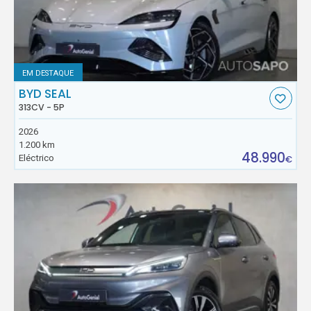
EM DESTAQUE
BYD SEAL
313CV - 5P
2026
1.200 km
48.990
Eléctrico
€