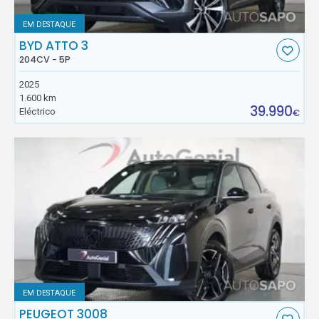
EM DESTAQUE
BYD ATTO 3
204CV - 5P
2025
1.600 km
39.990
Eléctrico
€
EM DESTAQUE
PEUGEOT 3008