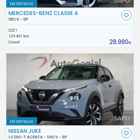
EM DESTAQUE
MERCEDES-BENZ CLASSE A
116CV - 5P
2021
129.401 km
28.990
Diesel
€
EM DESTAQUE
NISSAN JUKE
1.0 DIG-T ACENTA - 114CV - 5P